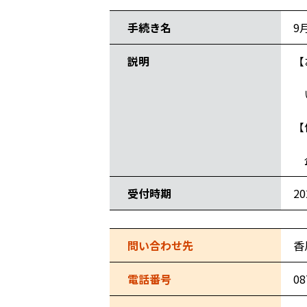
手続き名
9
説明
【
応
い
【
御
企
受付時期
2
問い合わせ先
香
電話番号
08