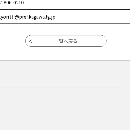
7-806-0210
gyoritti@pref.kagawa.lg.jp