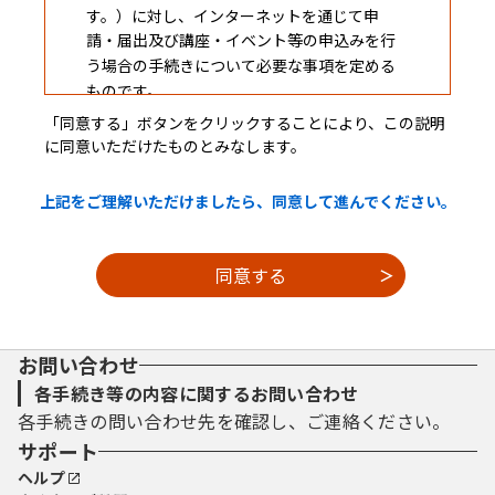
す。）に対し、インターネットを通じて申
請・届出及び講座・イベント等の申込みを行
う場合の手続きについて必要な事項を定める
ものです。
「同意する」ボタンをクリックすることにより、この説明
に同意いただけたものとみなします。
２ 利用規約の同意
上記をご理解いただけましたら、同意して進んでください。
本システムを利用して申請・届出等手続を
行うためには、この規約に同意していただく
ことが必要です。このことを前提に、構成団
体は本システムのサービスを提供します。本
システムをご利用された方は、この規約に同
意されたものとみなします。何らかの理由に
お問い合わせ
よりこの規約に同意することができない場合
は、本システムをご利用いただくことができ
各手続き等の内容に関するお問い合わせ
ません。なお、閲覧のみについても、この規
各手続きの問い合わせ先を確認し、ご連絡ください。
約に同意されたものとみなします。
サポート
ヘルプ
３ 利用者ＩＤ・パスワード等の登録・変更