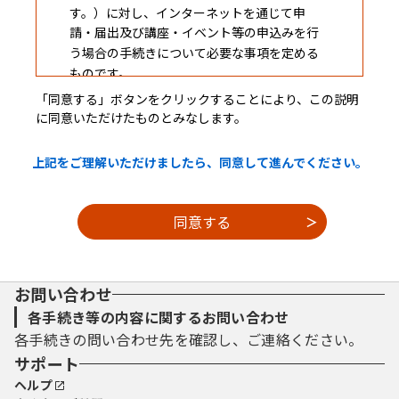
す。）に対し、インターネットを通じて申
請・届出及び講座・イベント等の申込みを行
う場合の手続きについて必要な事項を定める
ものです。
「同意する」ボタンをクリックすることにより、この説明
に同意いただけたものとみなします。
２ 利用規約の同意
上記をご理解いただけましたら、同意して進んでください。
本システムを利用して申請・届出等手続を
行うためには、この規約に同意していただく
ことが必要です。このことを前提に、構成団
体は本システムのサービスを提供します。本
システムをご利用された方は、この規約に同
意されたものとみなします。何らかの理由に
お問い合わせ
よりこの規約に同意することができない場合
は、本システムをご利用いただくことができ
各手続き等の内容に関するお問い合わせ
ません。なお、閲覧のみについても、この規
各手続きの問い合わせ先を確認し、ご連絡ください。
約に同意されたものとみなします。
サポート
ヘルプ
３ 利用者ＩＤ・パスワード等の登録・変更