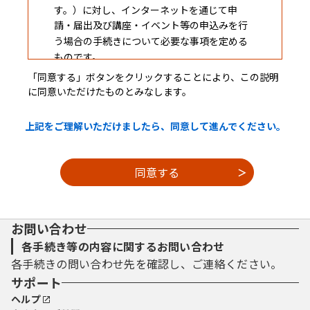
す。）に対し、インターネットを通じて申
請・届出及び講座・イベント等の申込みを行
う場合の手続きについて必要な事項を定める
ものです。
「同意する」ボタンをクリックすることにより、この説明
に同意いただけたものとみなします。
２ 利用規約の同意
上記をご理解いただけましたら、同意して進んでください。
本システムを利用して申請・届出等手続を
行うためには、この規約に同意していただく
ことが必要です。このことを前提に、構成団
体は本システムのサービスを提供します。本
システムをご利用された方は、この規約に同
意されたものとみなします。何らかの理由に
お問い合わせ
よりこの規約に同意することができない場合
は、本システムをご利用いただくことができ
各手続き等の内容に関するお問い合わせ
ません。なお、閲覧のみについても、この規
各手続きの問い合わせ先を確認し、ご連絡ください。
約に同意されたものとみなします。
サポート
ヘルプ
３ 利用者ＩＤ・パスワード等の登録・変更