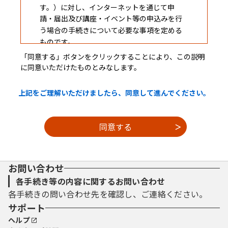
す。）に対し、インターネットを通じて申
請・届出及び講座・イベント等の申込みを行
う場合の手続きについて必要な事項を定める
ものです。
「同意する」ボタンをクリックすることにより、この説明
に同意いただけたものとみなします。
２ 利用規約の同意
上記をご理解いただけましたら、同意して進んでください。
本システムを利用して申請・届出等手続を
行うためには、この規約に同意していただく
ことが必要です。このことを前提に、構成団
体は本システムのサービスを提供します。本
システムをご利用された方は、この規約に同
意されたものとみなします。何らかの理由に
お問い合わせ
よりこの規約に同意することができない場合
は、本システムをご利用いただくことができ
各手続き等の内容に関するお問い合わせ
ません。なお、閲覧のみについても、この規
各手続きの問い合わせ先を確認し、ご連絡ください。
約に同意されたものとみなします。
サポート
ヘルプ
３ 利用者ＩＤ・パスワード等の登録・変更