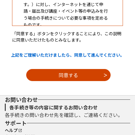
す。）に対し、インターネットを通じて申
請・届出及び講座・イベント等の申込みを行
う場合の手続きについて必要な事項を定める
ものです。
「同意する」ボタンをクリックすることにより、この説明
に同意いただけたものとみなします。
２ 利用規約の同意
上記をご理解いただけましたら、同意して進んでください。
本システムを利用して申請・届出等手続を
行うためには、この規約に同意していただく
ことが必要です。このことを前提に、構成団
体は本システムのサービスを提供します。本
システムをご利用された方は、この規約に同
意されたものとみなします。何らかの理由に
お問い合わせ
よりこの規約に同意することができない場合
は、本システムをご利用いただくことができ
各手続き等の内容に関するお問い合わせ
ません。なお、閲覧のみについても、この規
各手続きの問い合わせ先を確認し、ご連絡ください。
約に同意されたものとみなします。
サポート
ヘルプ
３ 利用者ＩＤ・パスワード等の登録・変更