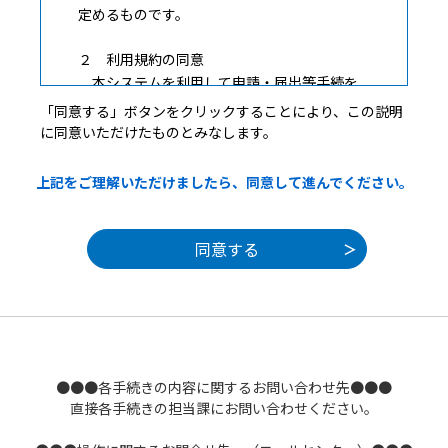
定めるものです。
２ 利用規約の同意
本システムを利用して申請・届出等手続を
行うためには、この規約に同意していただく
「同意する」ボタンをクリックすることにより、この説明
ことが必要です。このことを前提に、構成団
に同意いただけたものとみなします。
体は本システムのサービスを提供します。本
システムをご利用された方は、この規約に同
上記をご理解いただけましたら、同意して進んでください。
意されたものとみなします。何らかの理由に
よりこの規約に同意することができない場合
は、本システムをご利用いただくことができ
ません。なお、閲覧のみについても、この規
約に同意されたものとみなします。
３ 利用者ＩＤ・パスワード等の登録・変更
及び削除
本システムを利用して申請・届出等手続を行
●●●各手続きの内容に関するお問い合わせ先●●●
う場合は、利用者たる本人が利用方法に従い
直接各手続きの担当課にお問い合わせください。
利用者登録を行うことができるものとしま
す。