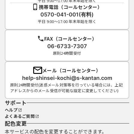
平日 9:00～17:00 年末年始を除く
従ってください。
携帯電話（コールセンター）
（５）利用者ＩＤ及びパスワードについて
0570-041-001(有料)
は、特に有効期限は設けないものとし
平日 9:00～17:00 年末年始を除く
ますが、利用者ＩＤ及びパスワードの利用が
３年間行われない場合は、構
成団体の職権において抹消することができる
FAX（コールセンター）
ものとします。
06-6733-7307
（６）構成団体は、利用者ＩＤ及びパスワー
原則24時間受付
ド、整理番号及びパスワード（申請
データ用）を使用して行われた手続きについ
メール（コールセンター）
ては、本人がこれを行ったも
のとみなします。
help-shinsei-kochi@s-kantan.com
原則24時間受付(迷惑メール対策等を行っている場合には、上記
アドレスからのメール受信が可能な設定に変更してください)
５ 電子証明書の取得・管理
（１）利用者が、システムを利用して申請･届
サポート
出等の手続を行う場合に、電子的な署名（以
ヘルプ
下「電子署名」といいます。）を必要とする
よくあるご質問
ものがあります。電子署名が必要な手続につ
配色変更
いては、自ら電子証明書を取得して、申請･届
本サービスの配色を変更することができます。
出等のデータに署名を付けて申請するものと