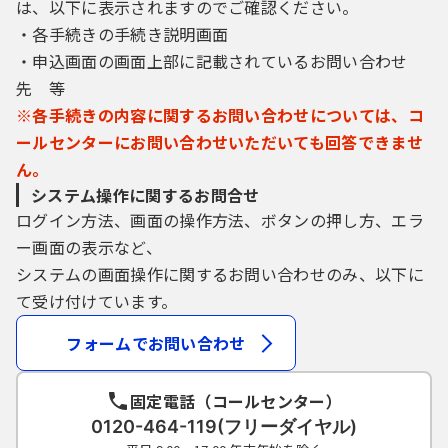
は、以下に表示されますのでご確認ください。
４ 利用者ＩＤ・パスワード等の管理
・各手続きの手続き説明画面
利用者登録により事前に登録される利用者
・申込画面の画面上部に記載されているお問い合わせ
ＩＤ、パスワード又は申請データの送信時に
先 等
画面上で通知する整理番号及びパスワード
※各手続きの内容に関するお問い合わせについては、コ
（申請データ用）は、利用者のデータの保護
に不可欠なものです。利用者は、次の事項を
ールセンターにお問い合わせいただいても回答できませ
ご確認ください。
ん。
（１）利用者ＩＤ、パスワード、整理番号及
システム操作に関するお問合せ
びパスワード（申請データ用）は、
ログイン方法、画面の操作方法、ボタンの押し方、エラ
他者に知られないように管理してください。
ー画面の表示など、
（２）他者からのパスワード等の照会には応
システムの画面操作に関するお問い合わせのみ、以下に
じないでください。
（３）安全性をより高めるため、パスワード
て受け付けています。
は、定期的に変更してください。
フォームでお問い合わせ
（４）利用者ＩＤ、パスワードは、再発行し
ません。なお、利用者ＩＤ、パスワ
ードを紛失し、盗難に遭い、又は不正使用さ
固定電話（コールセンター）
れたことが分かったときは、
0120-464-119(フリーダイヤル)
速やかに問い合わせ先に連絡し、その指示に