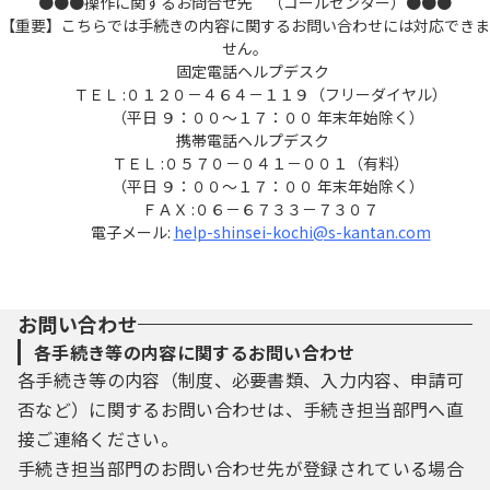
●●●操作に関するお問合せ先 （コールセンター）●●●
（１）利用者登録を行う際は、利用者ＩＤ、
【重要】こちらでは手続きの内容に関するお問い合わせには対応できま
パスワード、氏名、住所、その他の
せん。
必要な事項を本システム上で登録してくださ
固定電話ヘルプデスク
ＴＥＬ :０１２０－４６４－１１９（フリーダイヤル）
い。
（平日 ９：００～１７：００ 年末年始除く）
（２）住所、氏名、メールアドレス等に変更
携帯電話ヘルプデスク
があった場合は変更手続を行ってく
ＴＥＬ :０５７０－０４１－００１（有料）
ださい。
（平日 ９：００～１７：００ 年末年始除く）
（３）本システムは、利用者が登録したメー
ＦＡＸ :０６－６７３３－７３０７
ルアドレスへＵＲＬを送信します。
電子メール:
help-shinsei-kochi@s-kantan.com
利用者は、メールに記載されているＵＲＬに
アクセスすることで、本登録
を行います。
（４）利用者登録にて登録された情報は、構
お問い合わせ
成団体において管理されます。
各手続き等の内容に関するお問い合わせ
（５）利用者は、登録した利用者情報を使用
各手続き等の内容（制度、必要書類、入力内容、申請可
しなくなった場合に削除をすること
否など）に関するお問い合わせは、手続き担当部門へ直
ができます。
接ご連絡ください。
手続き担当部門のお問い合わせ先が登録されている場合