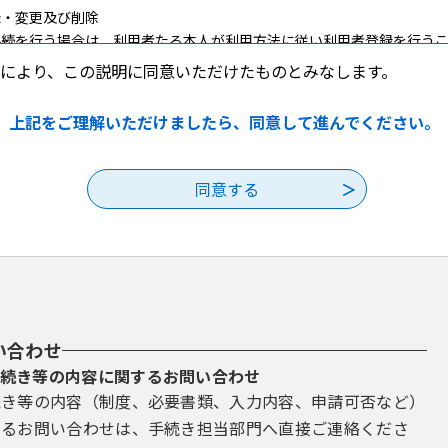
録・変更及び削除
手続を行う場合は、利用者たる本人が利用方法に従い利用者登録を行う
者ＩＤ、パスワード、氏名、住所、その他の
により、この説明に同意いただけたものとみなします。
てください。
等に変更があった場合は変更手続を行ってく
上記をご理解いただけましたら、同意して進んでください。
したメールアドレスへＵＲＬを送信します。
ＲＬにアクセスすることで、本登録
報は、構成団体において管理されます。
報を使用しなくなった場合に削除をすること
い合わせ
理
続き等の内容に関するお問い合わせ
利用者ＩＤ、パスワード又は申請データの送信時に画面上で通知する整
続き等の内容（制度、必要書類、入力内容、申請可否など）
可欠なものです。利用者は、次の事項をご確認ください。
理番号及びパスワード（申請データ用）は、
するお問い合わせは、手続き担当部門へ直接ご連絡くださ