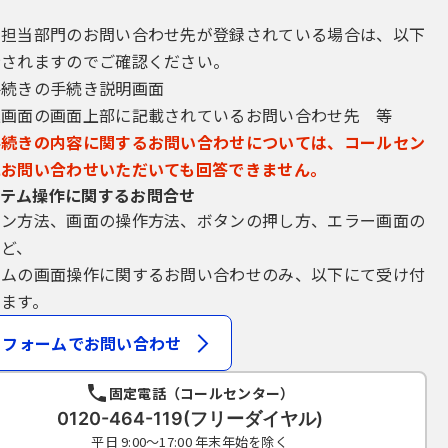
ださい。
会には応じないでください。
き担当部門のお問い合わせ先が登録されている場合は、以下
スワードは、定期的に変更してください。
示されますのでご確認ください。
再発行しません。なお、利用者ＩＤ、パスワ
手続きの手続き説明画面
正使用されたことが分かったときは、
込画面の画面上部に記載されているお問い合わせ先 等
の指示に従ってください。
ついては、特に有効期限は設けないものとし
手続きの内容に関するお問い合わせについては、コールセン
の利用が３年間行われない場合は、構
にお問い合わせいただいても回答できません。
ができるものとします。
テム操作に関するお問合せ
パスワード、整理番号及びパスワード（申請
イン方法、画面の操作方法、ボタンの押し方、エラー画面の
きについては、本人がこれを行ったも
など、
テムの画面操作に関するお問い合わせのみ、以下にて受け付
ます。
申請･届出等の手続を行う場合に、電子的な署名（以下「電子署名」と
は、自ら電子証明書を取得して、申請･届出等のデータに署名を付けて
フォームでお問い合わせ
場合、利用環境の準備、電子証明書のインス
、利用者の責任と費用において行う
固定電話（コールセンター）
0120-464-119(フリーダイヤル)
て電子証明書を厳重に管理するものとし、漏
平日 9:00～17:00 年末年始を除く