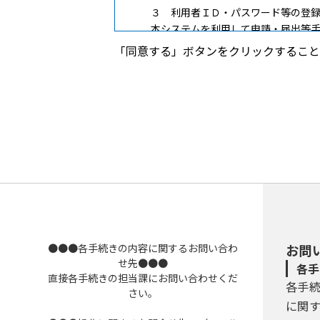
３ 利用者ＩＤ・パスワード等の登
本システムを利用して申請・届出等
（１）利用者登録を行う際は、利用
「同意する」ボタンをクリックすること
必要な事項を本システム上で登録し
（２）住所、氏名、メールアドレス
ださい。
（３）本システムは、利用者が登録
利用者は、メールに記載されているＵ
を行います。
（４）利用者登録にて登録された情
（５）利用者は、登録した利用者情
ができます。
●●●各手続きの内容に関するお問い合わ
お問
４ 利用者ＩＤ・パスワード等の管
せ先●●●
各手
利用者登録により事前に登録される
直接各手続きの担当課にお問い合わせくだ
各手
用）は、利用者のデータの保護に不
さい。
（１）利用者ＩＤ、パスワード、整
に関