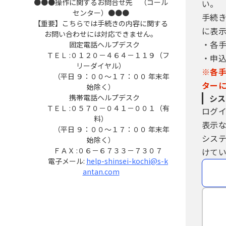
他者に知られないように管理してく
●●●操作に関するお問合せ先 （コール
い。
（２）他者からのパスワード等の照
センター）●●●
手続
（３）安全性をより高めるため、パ
【重要】こちらでは手続きの内容に関する
に表
お問い合わせには対応できません。
（４）利用者ＩＤ、パスワードは、
・各
固定電話ヘルプデスク
ードを紛失し、盗難に遭い、又は不
ＴＥＬ :０１２０－４６４－１１９（フ
・申
速やかに問い合わせ先に連絡し、そ
リーダイヤル）
（５）利用者ＩＤ及びパスワードに
※各
（平日 ９：００～１７：００ 年末年
ますが、利用者ＩＤ及びパスワード
ター
始除く）
成団体の職権において抹消すること
携帯電話ヘルプデスク
シス
（６）構成団体は、利用者ＩＤ及び
ＴＥＬ :０５７０－０４１－００１（有
ログ
データ用）を使用して行われた手続
料）
表示
のとみなします。
（平日 ９：００～１７：００ 年末年
シス
始除く）
５ 電子証明書の取得・管理
ＦＡＸ :０６－６７３３－７３０７
けてい
（１）利用者が、システムを利用して
電子メール:
help-shinsei-kochi@s-k
antan.com
ます。電子署名が必要な手続について
（２）（１）の電子署名を利用する
トール及びそれらの利用に関しては
ものとします。
（３）利用者は、自らの責任におい