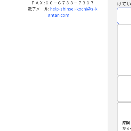
ＦＡＸ :０６－６７３３－７３０７
けてい
電子メール:
help-shinsei-kochi@s-k
antan.com
原則
から