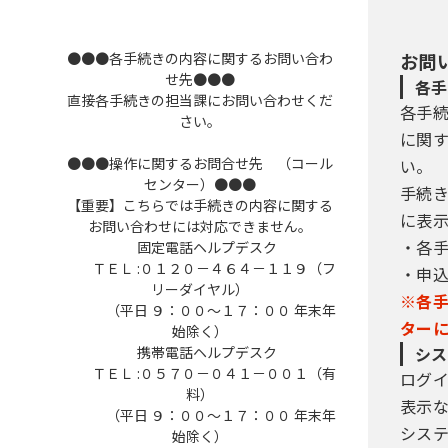
●●●各手続きの内容に関するお問い合わ
お問
せ先●●●
各手
直接各手続きの担当課にお問い合わせくだ
各手
さい。
に関
●●●操作に関するお問合せ先 （コール
い。
センター）●●●
手続
【重要】こちらでは手続きの内容に関する
に表
お問い合わせには対応できません。
・各
固定電話ヘルプデスク
ＴＥＬ :０１２０－４６４－１１９（フ
・申
リーダイヤル）
※各
（平日 ９：００～１７：００ 年末年
ター
始除く）
携帯電話ヘルプデスク
シス
ＴＥＬ :０５７０－０４１－００１（有
ログ
料）
表示
（平日 ９：００～１７：００ 年末年
シス
始除く）