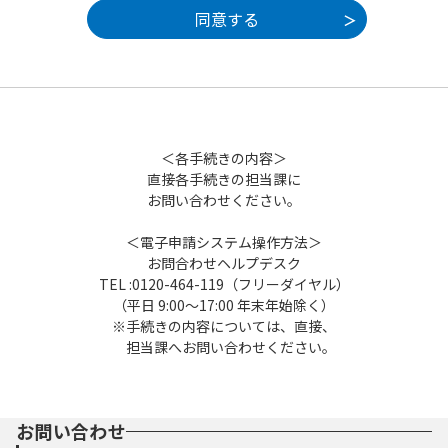
体は本システムのサービスを提供します。本
システムを御利用された方は、この規約に同
意されたものとみなします。何らかの理由に
よりこの規約に同意することができない場合
は、本システムを御利用いただくことができ
ません。なお、閲覧のみについても、この規
約に同意されたものとみなします。
＜各手続きの内容＞
直接各手続きの担当課に
5 利用者ID・パスワード等の登録・変更及び
お問い合わせください。
削除
本システムを利用して申請・届出等手続を
＜電子申請システム操作方法＞
行う場合は、利用者たる本人が利用方法に従
お問合わせヘルプデスク
い利用者登録を行うことができるものとしま
TEL :0120-464-119（フリーダイヤル）
す。
（平日 9:00～17:00 年末年始除く）
（1）利用者登録を行う際は、利用者ID、パス
※手続きの内容については、直接、
ワード、氏名、住所、その他の必要な事項を
担当課へお問い合わせください。
本システム上で登録してください。
（2）住所、氏名、メールアドレス等に変更が
あった場合は変更手続を行ってください。
（3）本システムは、利用者が登録したメール
お問い合わせ
アドレスへURLを送信します。利用者は、メ