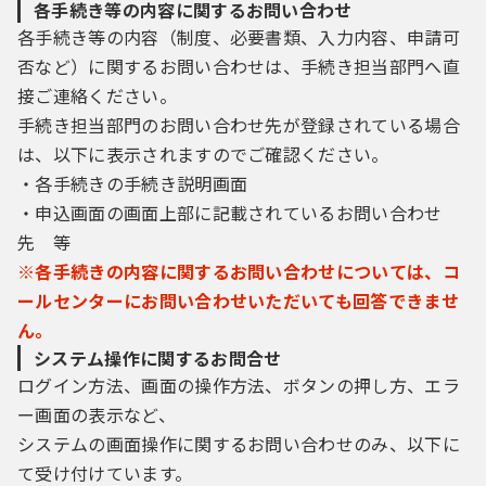
各手続き等の内容に関するお問い合わせ
ールに記載されているURLにアクセスするこ
とで、本登録を行います。
各手続き等の内容（制度、必要書類、入力内容、申請可
（4）利用者登録にて登録された情報は、構成
否など）に関するお問い合わせは、手続き担当部門へ直
団体にて管理されます。
接ご連絡ください。
（5）利用者は、登録した利用者情報を使用し
手続き担当部門のお問い合わせ先が登録されている場合
なくなった場合に削除をすることができま
す。
は、以下に表示されますのでご確認ください。
・各手続きの手続き説明画面
6 利用者ID・パスワード等の管理
・申込画面の画面上部に記載されているお問い合わせ
利用者登録により事前に登録される利用者I
D、パスワード又は申請データの送信時に画面
先 等
上で通知する整理番号及びパスワード（申請
※各手続きの内容に関するお問い合わせについては、コ
データ用）は、利用者のデータの保護に不可
ールセンターにお問い合わせいただいても回答できませ
欠なものです。利用者は、次の事項を御確認
ん。
ください。
（1）利用者ID、パスワード、整理番号及びパ
システム操作に関するお問合せ
スワード（申請データ用）は、他者に知られ
ログイン方法、画面の操作方法、ボタンの押し方、エラ
ないように管理してください。
ー画面の表示など、
（2）他者からのパスワード等の照会には応じ
システムの画面操作に関するお問い合わせのみ、以下に
ないでください。
（3）安全性をより高めるため、パスワード
て受け付けています。