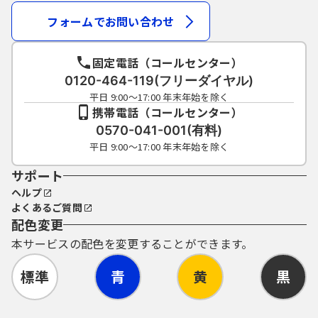
は、定期的に変更してください。
（4）利用者ID、パスワードは、再発行しませ
フォームでお問い合わせ
ん。なお、利用者ID、パスワードを紛失し、
盗難に遭い、又は不正使用されたことが分か
ったときは、速やかに問い合わせ先に連絡
固定電話（コールセンター）
し、その指示に従ってください。
0120-464-119(フリーダイヤル)
（5）利用者ID及びパスワードについては、特
平日 9:00～17:00 年末年始を除く
に有効期限は設けないものとしますが、利用
携帯電話（コールセンター）
者ID及びパスワードの利用が2年間行われない
0570-041-001(有料)
場合は、構成団体の職権において抹消するこ
平日 9:00～17:00 年末年始を除く
とができるものとします。
（6）構成団体は、利用者ID及びパスワード、
サポート
整理番号及びパスワード（申請データ用）を
ヘルプ
使用して行われた手続きについては、本人が
よくあるご質問
これを行ったものとみなすことができるもの
配色変更
とします。
本サービスの配色を変更することができます。
7 自己責任の原則
本システムが障害その他の理由により利用
標準
青
黄
黒
できなくなった場合は、利用者は、他の方法
による手続を行うものとします。
予め御承知おきいただいた上で本システムを