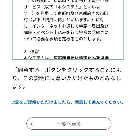
この規約は、京都府・市町村共同電子申請
サービス（以下「本システム」といいま
す。）を利用して京都府及び京都府内の市町
村（以下「構成団体」といいます。）に対
し、インターネットを通じて申請・届出及び
講座・イベント申込みを行う場合の手続きに
ついて必要な事項を定めるものとします。
2 運営
本システムは、京都府自治体情報化推進協議
会が構成団体の方針に従って運営します。
「同意する」ボタンをクリックすることによ
り、この説明に同意いただけたものとみなし
3 個人情報の保護
構成団体は、本システムにより収集した利
ます。
用者の情報については、個人情報保護関連法
令及びそれぞれの自治体の例規に基づき、厳
上記をご理解いただけましたら、同意して進んでください。
正に管理するものとします。
4 利用規約の同意
本システムを利用して申請・届出等手続を
行うためには、この規約に同意していただく
ことが必要です。このことを前提に、構成団