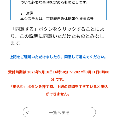
ついて必要な事項を定めるものとします。
2 運営
本システムは、京都府自治体情報化推進協議
会が構成団体の方針に従って運営します。
「同意する」ボタンをクリックすることによ
り、この説明に同意いただけたものとみなし
3 個人情報の保護
構成団体は、本システムにより収集した利
ます。
用者の情報については、個人情報保護関連法
令及びそれぞれの自治体の例規に基づき、厳
上記をご理解いただけましたら、同意して進んでください。
正に管理するものとします。
4 利用規約の同意
受付時期は 2026年5月18日16時50分 ～ 2027年3月31日0時00
本システムを利用して申請・届出等手続を
行うためには、この規約に同意していただく
分 です。
ことが必要です。このことを前提に、構成団
「申込む」ボタンを押す時、上記の時間をすぎていると申込
体は本システムのサービスを提供します。本
ができません。
システムを御利用された方は、この規約に同
意されたものとみなします。何らかの理由に
よりこの規約に同意することができない場合
は、本システムを御利用いただくことができ