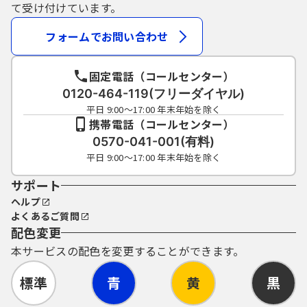
（5）利用者ID及びパスワードについては、特
て受け付けています。
に有効期限は設けないものとしますが、利用
者ID及びパスワードの利用が2年間行われない
フォームでお問い合わせ
場合は、構成団体の職権において抹消するこ
とができるものとします。
固定電話（コールセンター）
（6）構成団体は、利用者ID及びパスワード、
整理番号及びパスワード（申請データ用）を
0120-464-119(フリーダイヤル)
使用して行われた手続きについては、本人が
平日 9:00～17:00 年末年始を除く
これを行ったものとみなすことができるもの
携帯電話（コールセンター）
とします。
0570-041-001(有料)
平日 9:00～17:00 年末年始を除く
7 自己責任の原則
本システムが障害その他の理由により利用
サポート
できなくなった場合は、利用者は、他の方法
ヘルプ
による手続を行うものとします。
よくあるご質問
予め御承知おきいただいた上で本システムを
配色変更
御利用ください。
本サービスの配色を変更することができます。
8 利用時間
本システムの利用時間は、原則として24時
標準
青
黄
黒
間・365日としますが、保守等の必要がある場