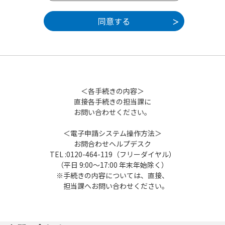
ません。なお、閲覧のみについても、この規
約に同意されたものとみなします。
5 利用者ID・パスワード等の登録・変更及び
削除
本システムを利用して申請・届出等手続を
行う場合は、利用者たる本人が利用方法に従
い利用者登録を行うことができるものとしま
す。
＜各手続きの内容＞
（1）利用者登録を行う際は、利用者ID、パス
直接各手続きの担当課に
ワード、氏名、住所、その他の必要な事項を
お問い合わせください。
本システム上で登録してください。
（2）住所、氏名、メールアドレス等に変更が
＜電子申請システム操作方法＞
あった場合は変更手続を行ってください。
お問合わせヘルプデスク
（3）本システムは、利用者が登録したメール
TEL :0120-464-119（フリーダイヤル）
アドレスへURLを送信します。利用者は、メ
（平日 9:00～17:00 年末年始除く）
ールに記載されているURLにアクセスするこ
※手続きの内容については、直接、
とで、本登録を行います。
担当課へお問い合わせください。
（4）利用者登録にて登録された情報は、構成
団体にて管理されます。
（5）利用者は、登録した利用者情報を使用し
なくなった場合に削除をすることができま