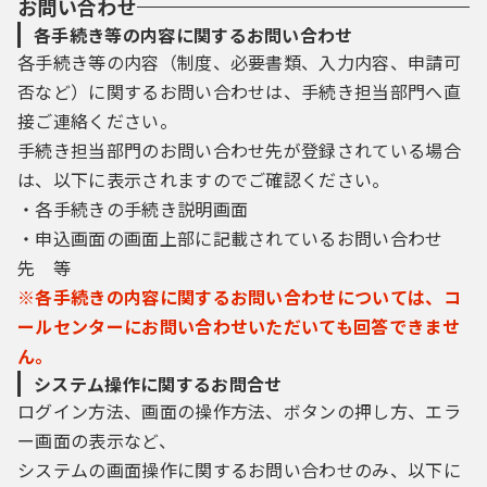
お問い合わせ
す。
各手続き等の内容に関するお問い合わせ
各手続き等の内容（制度、必要書類、入力内容、申請可
6 利用者ID・パスワード等の管理
利用者登録により事前に登録される利用者I
否など）に関するお問い合わせは、手続き担当部門へ直
D、パスワード又は申請データの送信時に画面
接ご連絡ください。
上で通知する整理番号及びパスワード（申請
手続き担当部門のお問い合わせ先が登録されている場合
データ用）は、利用者のデータの保護に不可
欠なものです。利用者は、次の事項を御確認
は、以下に表示されますのでご確認ください。
ください。
・各手続きの手続き説明画面
（1）利用者ID、パスワード、整理番号及びパ
・申込画面の画面上部に記載されているお問い合わせ
スワード（申請データ用）は、他者に知られ
先 等
ないように管理してください。
（2）他者からのパスワード等の照会には応じ
※各手続きの内容に関するお問い合わせについては、コ
ないでください。
ールセンターにお問い合わせいただいても回答できませ
（3）安全性をより高めるため、パスワード
ん。
は、定期的に変更してください。
システム操作に関するお問合せ
（4）利用者ID、パスワードは、再発行しませ
ん。なお、利用者ID、パスワードを紛失し、
ログイン方法、画面の操作方法、ボタンの押し方、エラ
盗難に遭い、又は不正使用されたことが分か
ー画面の表示など、
ったときは、速やかに問い合わせ先に連絡
システムの画面操作に関するお問い合わせのみ、以下に
し、その指示に従ってください。