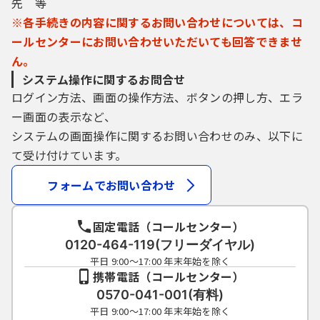
先 等
とで、本登録を行います。
（4）利用者登録にて登録された情報は、構成
※各手続きの内容に関するお問い合わせについては、コ
団体にて管理されます。
ールセンターにお問い合わせいただいても回答できませ
（5）利用者は、登録した利用者情報を使用し
ん。
なくなった場合に削除をすることができま
システム操作に関するお問合せ
す。
ログイン方法、画面の操作方法、ボタンの押し方、エラ
ー画面の表示など、
6 利用者ID・パスワード等の管理
利用者登録により事前に登録される利用者I
システムの画面操作に関するお問い合わせのみ、以下に
D、パスワード又は申請データの送信時に画面
て受け付けています。
上で通知する整理番号及びパスワード（申請
データ用）は、利用者のデータの保護に不可
フォームでお問い合わせ
欠なものです。利用者は、次の事項を御確認
ください。
固定電話（コールセンター）
（1）利用者ID、パスワード、整理番号及びパ
0120-464-119(フリーダイヤル)
スワード（申請データ用）は、他者に知られ
ないように管理してください。
平日 9:00～17:00 年末年始を除く
携帯電話（コールセンター）
（2）他者からのパスワード等の照会には応じ
ないでください。
0570-041-001(有料)
（3）安全性をより高めるため、パスワード
平日 9:00～17:00 年末年始を除く