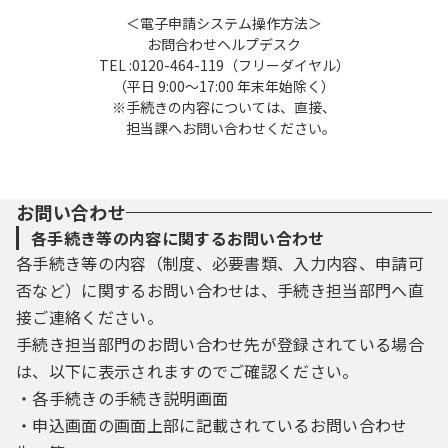
よりこの規約に同意することができない場合
＜電子申請システム操作方法＞
は、本システムを御利用いただくことができ
お問合わせヘルプデスク
ません。なお、閲覧のみについても、この規
TEL :0120-464-119（フリーダイヤル）
（平日 9:00～17:00 年末年始除く）
約に同意されたものとみなします。
※手続きの内容については、直接、
担当課へお問い合わせください。
5 利用者ID・パスワード等の登録・変更及び
削除
本システムを利用して申請・届出等手続を
行う場合は、利用者たる本人が利用方法に従
お問い合わせ
い利用者登録を行うことができるものとしま
各手続き等の内容に関するお問い合わせ
す。
各手続き等の内容（制度、必要書類、入力内容、申請可
（1）利用者登録を行う際は、利用者ID、パス
否など）に関するお問い合わせは、手続き担当部門へ直
ワード、氏名、住所、その他の必要な事項を
本システム上で登録してください。
接ご連絡ください。
（2）住所、氏名、メールアドレス等に変更が
手続き担当部門のお問い合わせ先が登録されている場合
あった場合は変更手続を行ってください。
は、以下に表示されますのでご確認ください。
（3）本システムは、利用者が登録したメール
・各手続きの手続き説明画面
アドレスへURLを送信します。利用者は、メ
・申込画面の画面上部に記載されているお問い合わせ
ールに記載されているURLにアクセスするこ