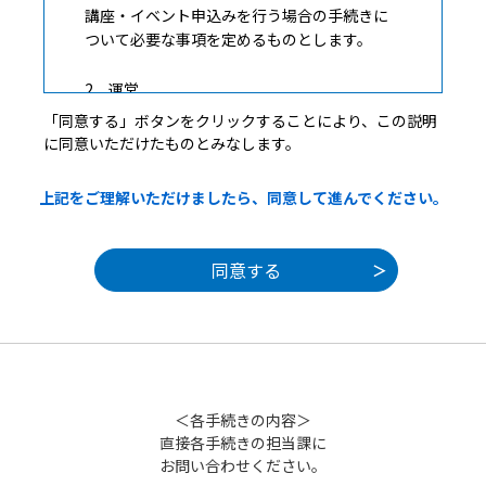
講座・イベント申込みを行う場合の手続きに
ついて必要な事項を定めるものとします。
2 運営
本システムは、京都府自治体情報化推進協議
「同意する」ボタンをクリックすることにより、この説明
会が構成団体の方針に従って運営します。
に同意いただけたものとみなします。
3 個人情報の保護
上記をご理解いただけましたら、同意して進んでください。
構成団体は、本システムにより収集した利
用者の情報については、個人情報保護関連法
令及びそれぞれの自治体の例規に基づき、厳
正に管理するものとします。
4 利用規約の同意
本システムを利用して申請・届出等手続を
行うためには、この規約に同意していただく
ことが必要です。このことを前提に、構成団
＜各手続きの内容＞
体は本システムのサービスを提供します。本
直接各手続きの担当課に
システムを御利用された方は、この規約に同
お問い合わせください。
意されたものとみなします。何らかの理由に