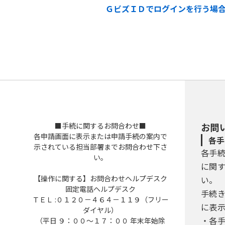
ＧビズＩＤでログインを行う場
■手続に関するお問合わせ■
お問
各申請画面に表示または申請手続の案内で
各手
示されている担当部署までお問合わせ下さ
各手
い。
に関
【操作に関する】お問合わせヘルプデスク
い。
固定電話ヘルプデスク
手続
ＴＥＬ :０１２０－４６４－１１９（フリー
に表
ダイヤル）
・各
（平日 ９：００～１７：００ 年末年始除