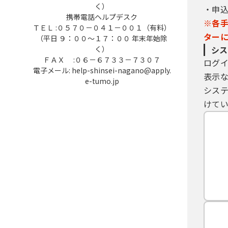
く）
・申
携帯電話ヘルプデスク
※各
ＴＥＬ :０５７０－０４１－００１（有料）
ター
（平日 ９：００～１７：００ 年末年始除
く）
シス
ＦＡＸ :０６－６７３３－７３０７
ログ
電子メール: help-shinsei-nagano@apply.
表示
e-tumo.jp
シス
けてい