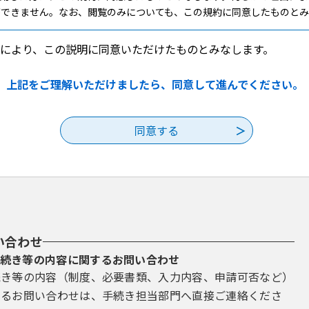
ができません。なお、閲覧のみについても、この規約に同意したものとみ
録・変更及び削除
により、この説明に同意いただけたものとみなします。
手続を行う場合は、利用者たる本人が利用方法に従い利用者登録を行う
上記をご理解いただけましたら、同意して進んでください。
者ＩＤ、パスワード、氏名、住所、その他の必要な事項を本システム上
等に変更があった場合は変更手続を行ってください。
したメールアドレスへＵＲＬを送信します。利用者は、メールに記載され
報は、構成団体にて管理されます。
報を使用しなくなった場合に削除をすることができます。
理
い合わせ
い。
続き等の内容に関するお問い合わせ
続き等の内容（制度、必要書類、入力内容、申請可否など）
理番号及びパスワード（申請データ用）は、他者に知られないように管
会には応じないでください。
するお問い合わせは、手続き担当部門へ直接ご連絡くださ