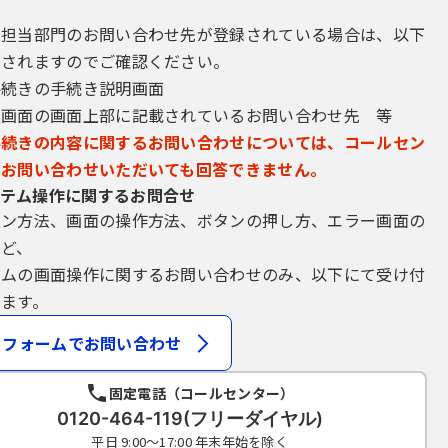
、再発行しません。なお、利用者ＩＤ及びパスワードを紛失し、盗難に
に連絡し、その指示に従ってください。
き担当部門のお問い合わせ先が登録されている場合は、以下
ついては、特に有効期限は設けないものとしますが、利用者ＩＤ及びパ
示されますのでご確認ください。
することができるものとします。
手続きの手続き説明画面
パスワード又は整理番号及びパスワード（申請データ用）を使用して行
込画面の画面上部に記載されているお問い合わせ先 等
手続きの内容に関するお問い合わせについては、コールセン
にお問い合わせいただいても回答できません。
テム操作に関するお問合せ
申請･届出等の手続を行う場合、電子的な署名（以下「電子署名」とい
イン方法、画面の操作方法、ボタンの押し方、エラー画面の
ら電子証明書を取得して、申請･届出等のデータに署名を付けて申請す
など、
場合、利用環境の準備、電子証明書のインストール及びそれらの利用に
テムの画面操作に関するお問い合わせのみ、以下にて受け付
て電子証明書を厳重に管理するものとし、漏えいの可能性がある場合は
ます。
市町窓口）に対して速やかに必要な手続を行うこととします。
証明書により申請･届出等の手続が行われたものは、全て当該利用者の
フォームでお問い合わせ
固定電話（コールセンター）
0120-464-119(フリーダイヤル)
の理由により利用できなくなった場合には、他の方法による手続を行う
平日 9:00～17:00 年末年始を除く