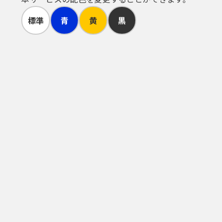
遭い、又は不正使用されたことが分か
標準
青
黄
黒
スワードの利用が３年間行われない場
われた手続については、本人がこれを
う。）を必要とするものがあります。
るものとします。
関しては、利用者の責任と費用におい
、電子証明書を発行した認証局（公的
意思によるものとみなします。
こととし、このことを承知した上で