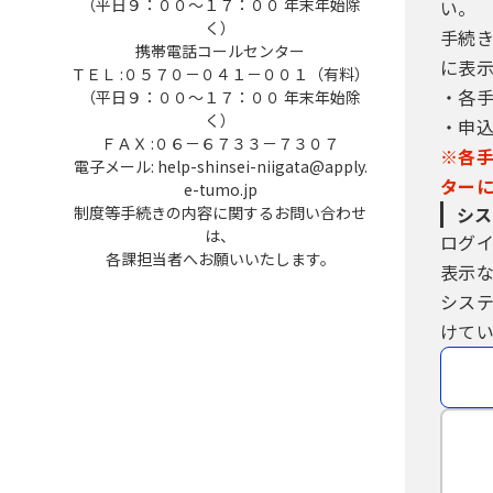
（３）利用者ＩＤ及びパスワードは
（平日９：００～１７：００ 年末年始除
い。
ったときは、速やかに問い合わせ先
く）
手続
（４）利用者ＩＤ及びパスワードに
携帯電話コールセンター
に表
ＴＥＬ :０５７０－０４１－００１（有料）
合は、構成団体の職権において抹消
・各
（平日９：００～１７：００ 年末年始除
（５）構成団体は、利用者ＩＤ及び
く）
・申
行ったものとみなします。
ＦＡＸ :０６－６７３３－７３０７
※各
電子メール: help-shinsei-niigata@apply.
５ 電子証明書の取得・管理
ター
e-tumo.jp
制度等手続きの内容に関するお問い合わせ
シス
（１）利用者が、システムを利用して
は、
ログ
電子署名が必要な手続については、自
各課担当者へお願いいたします。
表示
（２）（１）の電子署名を利用する
シス
て行うものとします。
（３）利用者は、自らの責任におい
けてい
個人認証については、交付を受けた
（４）構成団体は、当該利用者の電子
６ 利用者の責務
利用者は、本システムが障害その他