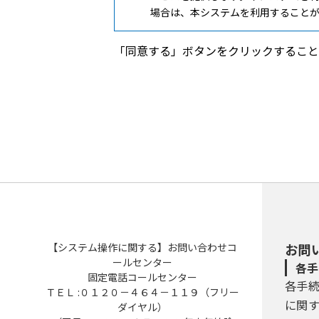
場合は、本システムを利用すること
３ 利用者ＩＤ・パスワード等の登
「同意する」ボタンをクリックすること
本システムを利用して申請・届出等
（１）利用者登録を行う際は、利用
（２）住所、氏名、メールアドレス
（３）本システムは、利用者が登録
本登録を行います。
（４）利用者登録にて登録された情
（５）利用者は、登録した利用者情
４ 利用者ＩＤ・パスワード等の管
【システム操作に関する】お問い合わせコ
お問
利用者は、次の事項をご確認くださ
ールセンター
各手
固定電話コールセンター
各手
（１）利用者ＩＤ、パスワード、整
ＴＥＬ :０１２０－４６４－１１９（フリー
（２）他者からのパスワード等の照
に関
ダイヤル）