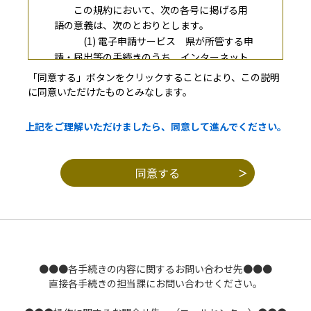
この規約において、次の各号に掲げる用
語の意義は、次のとおりとします。
(1) 電子申請サービス 県が所管する申
請・届出等の手続きのうち、インターネット
を利用したもの（以下
「同意する」ボタンをクリックすることにより、この説明
「電子申請」という。）を受付処理
に同意いただけたものとみなします。
するサービスをいいます。
(2) 利用者 電子申請サービスを利用さ
上記をご理解いただけましたら、同意して進んでください。
れる個人又は法人等。
３．サービスの提供
電子申請サービスの提供は、県との契約
により、株式会社ＮＴＴデータ関西（以下
「サービス提供事業者」とい
う。）が行っています。
４．利用規約の同意
●●●各手続きの内容に関するお問い合わせ先●●●
(1) 利用者は、この規約に同意されるこ
直接各手続きの担当課にお問い合わせください。
とが必要です。利用者が電子申請サービスを
利用した場合は、この規