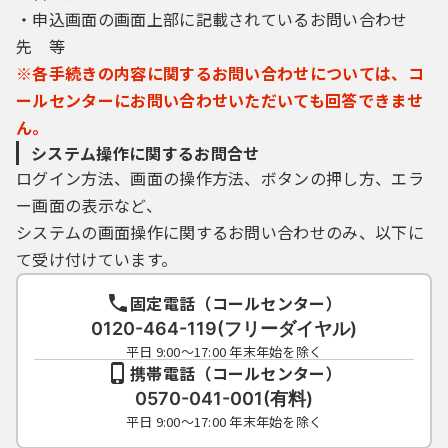
24時間365日です。 ただし、保守等の必要が
・申込画面の画面上部に記載されているお問い合わせ
あるときは、利用者へ事
先 等
前に通知を行うことなく、電子申請
サービスの停止、休止、中断等を行うことが
※各手続きの内容に関するお問い合わせについては、コ
できるものとします。
ールセンターにお問い合わせいただいても回答できませ
(2）電子申請サービスを利用して行わ
ん。
れる電子申請に係る事務処理については、県
システム操作に関するお問合せ
の正規の勤務時間内に行う
ログイン方法、画面の操作方法、ボタンの押し方、エラ
ものとします。
ー画面の表示など、
７．禁止事項
システムの画面操作に関するお問い合わせのみ、以下に
電子申請サービスの利用に当たっては、
て受け付けています。
次に掲げる行為を禁止します。また、これら
の行為のいずれかに該当す
固定電話（コールセンター）
る場合又は該当すると疑うに足りる相当な
0120-464-119(フリーダイヤル)
理由がある場合は、当該利用者の電子申請サ
平日 9:00～17:00 年末年始を除く
ービスの利用を停止する等
携帯電話（コールセンター）
必要な措置を講ずることができるものとし
0570-041-001(有料)
ます。
平日 9:00～17:00 年末年始を除く
(1) 電子申請サービスを県への申請・届