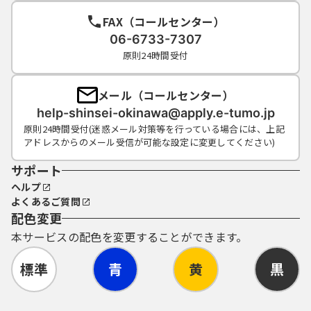
出等手続以外の目的で利用すること。
FAX（コールセンター）
(2) 他の利用者のＩＤ又はパスワードを
不正に使用すること。
06-6733-7307
(3) 電子申請サービスに対し、不正なア
原則24時間受付
クセスやウィルスの送信等の行為をするこ
と。
メール（コールセンター）
(4) 電子申請サービスの管理及び運営を
help-shinsei-okinawa@apply.e-tumo.jp
故意に妨害し、又は破壊すること。
原則24時間受付(迷惑メール対策等を行っている場合には、上記
(5) その他法令等に反すると認められる
アドレスからのメール受信が可能な設定に変更してください)
行為をすること。
サポート
８．利用者ＩＤ及びパスワードの取得・管理
ヘルプ
(1) 利用者は、電子申請サービスにおい
よくあるご質問
てログイン認証が必要な手続きを申請する場
配色変更
合は、事前に利用者ＩＤ
本サービスの配色を変更することができます。
及びパスワードを取得する必要があ
ります。
標準
青
黄
黒
(2) 登録された利用者ＩＤ及び個人情報
等は県で管理します。
(3) 利用者は、取得した利用者ＩＤ及び