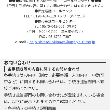
●●●操作に関するお問合せ先 （コールセンター）●●●
約に同意したものとみなします。
【重要】手続き内容に関するお問い合わせには対応できません。
(2) 利用者は、この規約の趣旨を十分に
●固定電話コールセンター
ご理解、ご承諾のうえ、本サービスをご利用
TEL：0120-464-119（フリーダイヤル）
●携帯電話コールセンター
ください。
TEL：0570-041-001（有料）
（平日 9:00～17:00 年末年始除く）
５．利用者の通信環境等
FAX：06-6733-7307
利用者は、電子申請サービスを利用する
e-mail：
help-shinsei-okinawa@apply.e-tumo.jp
際に必要なすべての環境整備（パソコン等機
器及び通信環境等）を自己
の判断と責任において準備するものとしま
す。
お問い合わせ
推奨ブラウザ等、利用環境の詳細はヘル
各手続き等の内容に関するお問い合わせ
プをご参照ください。ヘルプをご参照のう
各手続き等の内容（制度、必要書類、入力内容、申請可
え、なおご不明な点がござい
否など）に関するお問い合わせは、手続き担当部門へ直
ましたら、コールセンターまでお問い合わ
接ご連絡ください。
せされますようお願いいたします。
手続き担当部門のお問い合わせ先が登録されている場合
６．利用時間
は、以下に表示されますのでご確認ください。
(1) 電子申請サービスの利用時間は原則
・各手続きの手続き説明画面