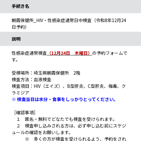
手続き名
朝霞保健所_HIV・性感染症通常日中検査（令和8年12月24
日予約）
説明
性感染症通常検査
（12月24日 木曜日）
の予約フォームで
す。
受検場所：埼玉県朝霞保健所 2階
検査方法：血液検査
検査項目：HIV（エイズ）、B型肝炎、C型肝炎、梅毒、ク
ラミジア
※ 検査当日は水分・食事をしっかりとってください。
［確認事項］
１ 匿名・無料でどなたでも検査を受けられます。
２ 検査申し込みされる方は、必ず申し込む前にスケジ
ュールの確認をお願いします。
※ 多くの方が検査を受けられるよう、予約をされ