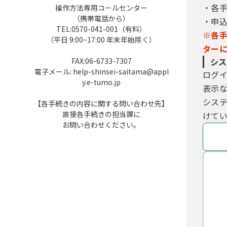
・各
操作方法専用コールセンター
（携帯電話から）
・申
TEL:0570-041-001（有料）
※各
（平日 9:00~17:00 年末年始除く）
ター
FAX:06-6733-7307
シス
電子メール: help-shinsei-saitama@appl
ログ
y.e-tumo.jp
表示
シス
【各手続きの内容に関する問い合わせ先】
直接各手続きの担当課に
けてい
お問い合わせください。