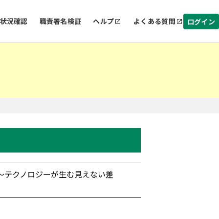
状況確認
職責署名検証
ヘルプ
よくある質問
ログイン
ー～テクノロジーが生む見えない差