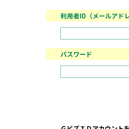
利用者ID（メールアド
パスワード
ＧビズＩＤアカウント