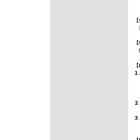
午
【
浜
【
【
１
・
・
・
２
・
３
・