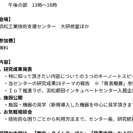
後の部 13時～16時
会場】
松工業技術支援センター 大研修室ほか
参加費】
無料
内容】
．研究成果発表
特に知って頂きたい内容についての３つのキーノートスピ
当センターの研究成果16テーマの報告 ※「発表概要」参
ＩｏＴ推進ラボ、浜松都田インキュベートセンター入居企
．施設公開
施設・機器の見学（新規導入した機器を中心に見学頂きま
．お気軽相談会
技術的な困りごとから利用方法まで、センター長、研究統