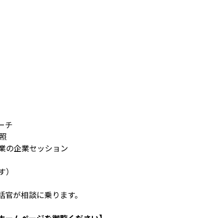
ーチ
照
業の企業セッション
す）
括官が相談に乗ります。