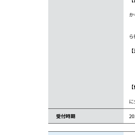
【
・
か
・
・
ら
【
・
・
・
【
・
に
受付時期
2