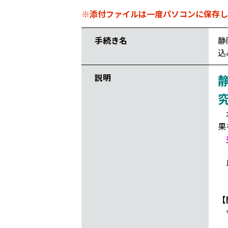
※添付ファイルは一度パソコンに保存し
手続き名
静
込
説明
本
果
以
【
令
午