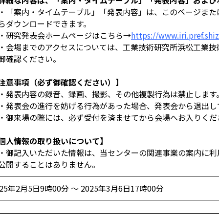
詳細な内容は、「案内・タイムテーブル」「発表内容」および
「案内・タイムテーブル」「発表内容」は、このページまた
らダウンロードできます。
研究発表会ホームページはこちら→
https://www.iri.pref.shi
会場までのアクセスについては、工業技術研究所浜松工業技
御確認ください。
注意事項（必ず御確認ください）】
発表内容の録音、録画、撮影、その他複製行為は禁止します
発表会の進行を妨げる行為があった場合、発表会から退出し
御来場の際には、必ず受付を済ませてから会場へお入りくだ
個人情報の取り扱いについて】
御記入いただいた情報は、当センターの関連事業の案内に利
公開することはありません。
025年2月5日9時00分 ～ 2025年3月6日17時00分