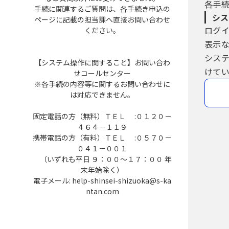
各手
手続に関連するご質問は、各手続き申込の
シス
ページに記載の担当課へ直接お問い合わせ
ログ
ください。
表示
シス
【システム操作に関すること】お問い合わ
けてい
せコールセンター
※各手続の内容等に関するお問い合わせに
は対応できません。
固定電話の方（無料）ＴＥＬ :０１２０－
４６４－１１９
携帯電話の方（有料）ＴＥＬ :０５７０－
０４１－００１
（いずれも平日 ９：００～１７：００ 年
末年始除く）
電子メール: help-shinsei-shizuoka@s-ka
ntan.com