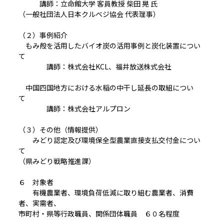
講師：立命館大学 客員教授 柴田 晃 氏
（一般社団法人日本クルベジ協会 代表理事）
（２）事例紹介
もみ殻を活用したバイオ炭の活用事例と炭化装置につい
て
講師：株式会社KCL、福井放送株式会社
中国四国地方における水稲の中干し延長の取組につい
て
講師：株式会社アルプロン
（３）その他（情報提供）
みどり認定及び環境保全型農業直接支払交付金につい
て
（県みどり戦略推進課）
６ 対象者
有機農業者、環境負荷低減に取り組む農業者、消費
者、実需者、
市町村・県等行政職員、関係団体職員 ６０名程度