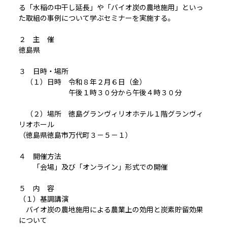
る「水稲の中干し延長」や「バイオ炭の農地施用」といっ
た取組の事例について学ぶセミナーを実施する。
２ 主 催
徳島県
３ 日時・場所
（１）日時 令和８年２月６日（金）
午後１時３０分から午後４時３０分
（２）場所 徳島グランヴィリオホテル１階グランヴィ
リオホール
（徳島県徳島市万代町３－５－１）
４ 開催方法
「会場」及び「オンライン」形式での開催
５ 内 容
（１）基調講演
バイオ炭の農地施用による農業上の効用と炭素貯留効果
について