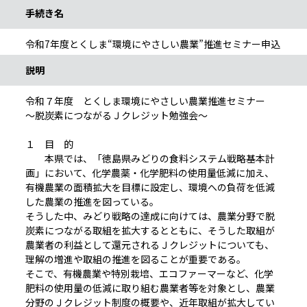
手続き名
令和7年度とくしま“環境にやさしい農業”推進セミナー申込
説明
令和７年度 とくしま環境にやさしい農業推進セミナー
～脱炭素につながるＪクレジット勉強会～
１ 目 的
本県では、「徳島県みどりの食料システム戦略基本計
画」において、化学農薬・化学肥料の使用量低減に加え、
有機農業の面積拡大を目標に設定し、環境への負荷を低減
した農業の推進を図っている。
そうした中、みどり戦略の達成に向けては、農業分野で脱
炭素につながる取組を拡大するとともに、そうした取組が
農業者の利益として還元されるＪクレジットについても、
理解の増進や取組の推進を図ることが重要である。
そこで、有機農業や特別栽培、エコファーマーなど、化学
肥料の使用量の低減に取り組む農業者等を対象とし、農業
分野のＪクレジット制度の概要や、近年取組が拡大してい