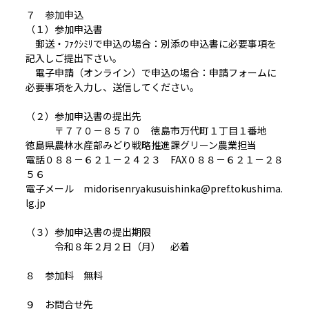
７ 参加申込
（１）参加申込書
郵送・ﾌｧｸｼﾐﾘで申込の場合：別添の申込書に必要事項を
記入しご提出下さい。
電子申請（オンライン）で申込の場合：申請フォームに
必要事項を入力し、送信してください。
（２）参加申込書の提出先
〒７７０－８５７０ 徳島市万代町１丁目１番地
徳島県農林水産部みどり戦略推進課グリーン農業担当
電話０８８－６２１－２４２３ FAX０８８－６２１－２８
５６
電子メール midorisenryakusuishinka@pref.tokushima.
lg.jp
（３）参加申込書の提出期限
令和８年２月２日（月） 必着
８ 参加料 無料
９ お問合せ先