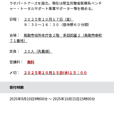
ラボパートナーズを設立。現在は厚生労働省医療系ベンチ
ャー・トータルサポート事業サポーター等を務める。
日程：
２０２５年１０月１７日（金）
９：３０～１６：３０（昼休憩６０分間）
会場：
鳥取市役所本庁舎２階 多目的室２（鳥取市幸町
７１番地）
定員：
２０人（先着順）
受講料：
無料
〆切：
２０２５年１０月１５日(水)１５：００
受付時期
2025年9月10日9時00分 ～ 2025年10月15日15時00分