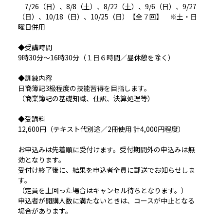
7/26（日）、8/8（土）、8/22（土）、9/6（日）、9/27
（日）、10/18（日）、10/25（日）【全７回】 ※土・日
曜日併用
◆受講時間
9時30分～16時30分（１日６時間／昼休憩を除く）
◆訓練内容
日商簿記3級程度の技能習得を目指します。
（商業簿記の基礎知識、仕訳、決算処理等）
◆受講料
12,600円（テキスト代別途／2冊使用 計4,000円程度）
お申込みは先着順に受付けます。受付期間外の申込みは無
効となります。
受付け終了後に、結果を申込者全員に郵送でお知らせしま
す。
（定員を上回った場合はキャンセル待ちとなります。）
申込者が開講人数に満たないときは、コースが中止となる
場合があります。