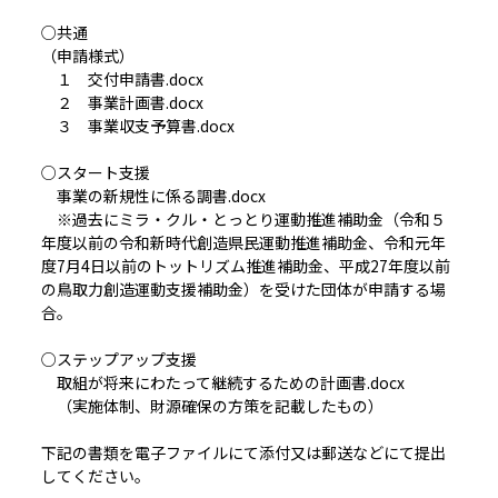
○共通
（申請様式）
１ 交付申請書.docx
２ 事業計画書.docx
３ 事業収支予算書.docx
○スタート支援
事業の新規性に係る調書.docx
※過去にミラ・クル・とっとり運動推進補助金（令和５
年度以前の令和新時代創造県民運動推進補助金、令和元年
度7月4日以前のトットリズム推進補助金、平成27年度以前
の鳥取力創造運動支援補助金）を受けた団体が申請する場
合。
○ステップアップ支援
取組が将来にわたって継続するための計画書.docx
（実施体制、財源確保の方策を記載したもの）
下記の書類を電子ファイルにて添付又は郵送などにて提出
してください。