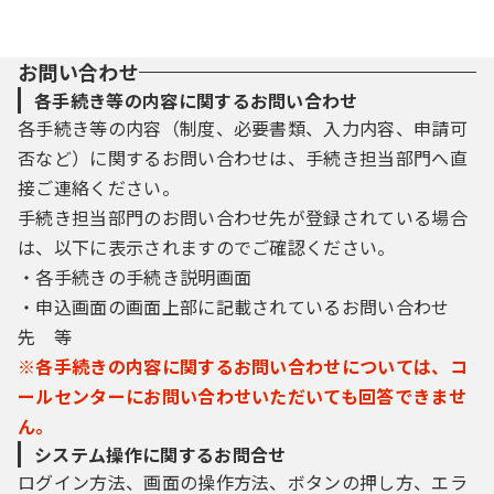
利用者は、自己の判断と責任に基づき、本
サービスを利用するとともに、本サービスの
お問い合わせ
利用に伴って生じる各種電子情報を適正に管
理してください｡
各手続き等の内容に関するお問い合わせ
（１）本サービスの利用環境として定めるＯ
各手続き等の内容（制度、必要書類、入力内容、申請可
Ｓ（オペレーティングシステム）・Ｗｅｂブ
否など）に関するお問い合わせは、手続き担当部門へ直
ラウザが動作する電子計算機
接ご連絡ください。
（２）ＪａｖａＳｃｒｉｐｔが利用できる環
手続き担当部門のお問い合わせ先が登録されている場合
境（ただし、電子署名を利用する場合に限
は、以下に表示されますのでご確認ください。
る）
（３）クッキーが利用できる環境
・各手続きの手続き説明画面
（４）インターネットが利用できるネットワ
・申込画面の画面上部に記載されているお問い合わせ
ーク環境
先 等
（５）継続して利用が可能な電子メールアド
※各手続きの内容に関するお問い合わせについては、コ
レス
ールセンターにお問い合わせいただいても回答できませ
５ 利用時間及び申請の受付日時
ん。
（１）本サービスの利用時間は、原則として2
システム操作に関するお問合せ
4時間とします。ただし、保守･点検を行う場
ログイン方法、画面の操作方法、ボタンの押し方、エラ