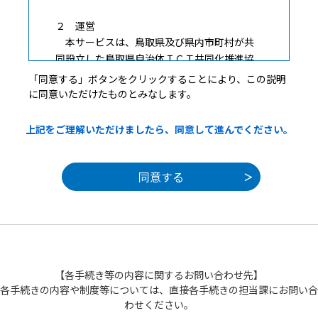
２ 運営
本サービスは、鳥取県及び県内市町村が共
同設立した鳥取県自治体ＩＣＴ共同化推進協
議会（以下「協議会」という。）が運営しま
「同意する」ボタンをクリックすることにより、この説明
す。
に同意いただけたものとみなします。
３ 利用上の注意
上記をご理解いただけましたら、同意して進んでください。
本サービスの利用者（以下「利用者」とい
う。）は、この規約に同意していただくこと
が必要です。このことを前提に、協議会は本
サービスのサービスを提供します。
本サービスをご利用された方は、この規約に
同意されたものとみなします。何らかの理由
によりこの規約に同意することができない場
合は、本サービスをご利用いただくことがで
きません。なお、閲覧のみについても、この
【各手続き等の内容に関するお問い合わせ先】
規約に同意されたものとみなします。
各手続きの内容や制度等については、直接各手続きの担当課にお問い合
わせください。
４ 利用環境