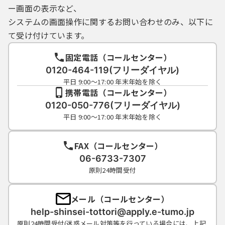
合には、本サービスの一部又は全部を停止す
ー画面の表示など、
ることがあります。
システムの画面操作に関するお問い合わせのみ、以下に
（２）本サービスの運用停止を行う場合は、
て受け付けています。
本サービスのトップページで事前にお知らせ
します。ただし、障害等で緊急を要する場合
固定電話（コールセンター）
は、予告なしに停止することがあります。
（３）利用者が鳥取県又は県内市町村に対し
0120-464-119(フリーダイヤル)
て行った申請・届出については、本サービス
平日 9:00～17:00 年末年始を除く
携帯電話（コールセンター）
に申請書が到達した日時をもって受付日時と
見なします。
0120-050-776(フリーダイヤル)
（４）本サービスの申請・届出に係る審査等
平日 9:00～17:00 年末年始を除く
の事務処理は、各自治体の定める執務時間に
行うものとします。
FAX（コールセンター）
（５）本サービスの利用が著しく集中した場
06-6733-7307
合には、本サービスの利用を一時制限する場
原則24時間受付
合があります。
６ 利用可能な文字
メール（コールセンター）
本サービスにおいて使用可能な文字は、次
help-shinsei-tottori@apply.e-tumo.jp
の各号に掲げる場合に応じ、当該各号に定め
原則24時間受付(迷惑メール対策等を行っている場合には、上記