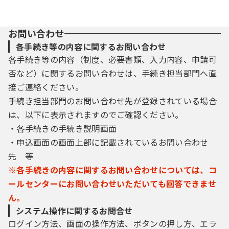
利用者は、自己の判断と責任に基づき、本
サービスを利用するとともに、本サービスの
お問い合わせ
利用に伴って生じる各種電子情報を適正に管
理してください｡
各手続き等の内容に関するお問い合わせ
（１）本サービスの利用環境として定めるＯ
各手続き等の内容（制度、必要書類、入力内容、申請可
Ｓ（オペレーティングシステム）・Ｗｅｂブ
否など）に関するお問い合わせは、手続き担当部門へ直
ラウザが動作する電子計算機
接ご連絡ください。
（２）ＪａｖａＳｃｒｉｐｔが利用できる環
手続き担当部門のお問い合わせ先が登録されている場合
境（ただし、電子署名を利用する場合に限
は、以下に表示されますのでご確認ください。
る）
（３）クッキーが利用できる環境
・各手続きの手続き説明画面
（４）インターネットが利用できるネットワ
・申込画面の画面上部に記載されているお問い合わせ
ーク環境
先 等
（５）継続して利用が可能な電子メールアド
※各手続きの内容に関するお問い合わせについては、コ
レス
ールセンターにお問い合わせいただいても回答できませ
５ 利用時間及び申請の受付日時
ん。
（１）本サービスの利用時間は、原則として2
システム操作に関するお問合せ
4時間とします。ただし、保守･点検を行う場
ログイン方法、画面の操作方法、ボタンの押し方、エラ