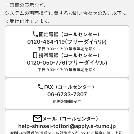
合には、本サービスの一部又は全部を停止す
ー画面の表示など、
ることがあります。
システムの画面操作に関するお問い合わせのみ、以下に
（２）本サービスの運用停止を行う場合は、
て受け付けています。
本サービスのトップページで事前にお知らせ
します。ただし、障害等で緊急を要する場合
固定電話（コールセンター）
は、予告なしに停止することがあります。
（３）利用者が鳥取県又は県内市町村に対し
0120-464-119(フリーダイヤル)
て行った申請・届出については、本サービス
平日 9:00～17:00 年末年始を除く
携帯電話（コールセンター）
に申請書が到達した日時をもって受付日時と
見なします。
0120-050-776(フリーダイヤル)
（４）本サービスの申請・届出に係る審査等
平日 9:00～17:00 年末年始を除く
の事務処理は、各自治体の定める執務時間に
行うものとします。
FAX（コールセンター）
（５）本サービスの利用が著しく集中した場
06-6733-7307
合には、本サービスの利用を一時制限する場
原則24時間受付
合があります。
６ 利用可能な文字
メール（コールセンター）
本サービスにおいて使用可能な文字は、次
help-shinsei-tottori@apply.e-tumo.jp
の各号に掲げる場合に応じ、当該各号に定め
原則24時間受付(迷惑メール対策等を行っている場合には、上記