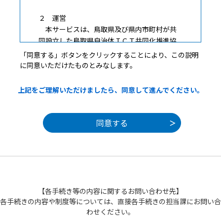
２ 運営
本サービスは、鳥取県及び県内市町村が共
同設立した鳥取県自治体ＩＣＴ共同化推進協
議会（以下「協議会」という。）が運営しま
「同意する」ボタンをクリックすることにより、この説明
す。
に同意いただけたものとみなします。
３ 利用上の注意
上記をご理解いただけましたら、同意して進んでください。
本サービスの利用者（以下「利用者」とい
う。）は、この規約に同意していただくこと
が必要です。このことを前提に、協議会は本
サービスのサービスを提供します。
本サービスをご利用された方は、この規約に
同意されたものとみなします。何らかの理由
によりこの規約に同意することができない場
合は、本サービスをご利用いただくことがで
きません。なお、閲覧のみについても、この
【各手続き等の内容に関するお問い合わせ先】
規約に同意されたものとみなします。
各手続きの内容や制度等については、直接各手続きの担当課にお問い合
わせください。
４ 利用環境