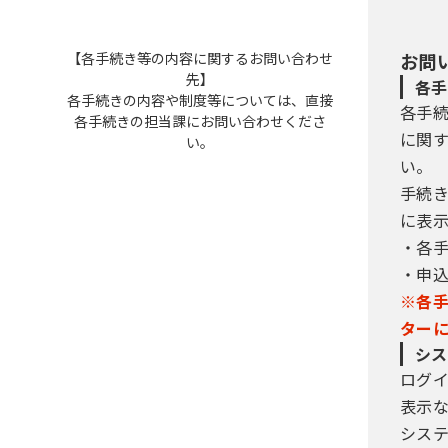
【各手続き等の内容に関するお問い合わせ
お問
先】
各手
各手続きの内容や制度等については、直接
各手
各手続きの担当課にお問い合わせくださ
に関
い。
い。
手続
に表
・各
・申
※各
ター
シス
ログ
表示
シス