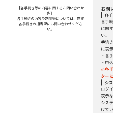
【各手続き等の内容に関するお問い合わせ
お問
先】
各手
各手続きの内容や制度等については、直接
各手
各手続きの担当課にお問い合わせくださ
に関
い。
い。
手続
に表
・各
・申
※各
ター
シス
ログ
表示
シス
けてい