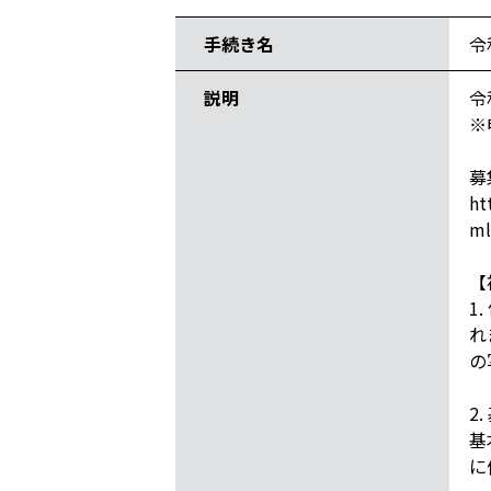
手続き名
令
説明
令
※
募
ht
ml
【
1
れ
の
2
基
に