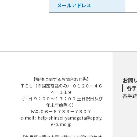
メールアドレス
【操作に関するお問合わせ先】
お問
ＴＥＬ（※固定電話のみ）:０１２０－４６
各手
４－１１９
各手
（平日 ９：００～１７：００ 土日祝日及び
年末年始除く）
FAX :０６－６７３３－７３０７
e-mail : :help-shinsei-yamagata@apply.
e-tumo.jp