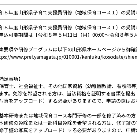
和８年度山形県子育て支援員研修（地域保育コース１）の受講
和８年度山形県子育て支援員研修（地域保育コース１）の受講
申込可能期間は【令和８年５月11日（月）00:00～令和８年５月2
集要項や研修プログラムは以下の山形県ホームページから御確
tps://www.pref.yamagata.jp/010001/kenfuku/kosodate/shien
補足事項】
. 保育士、社会福祉士、その他国家資格（幼稚園教諭、看護師
ます。免除を希望される方は、当該資格を証明する書類を提出
写真をアップロード）する必要がありますので、申請の際はお
. 基本研修または地域保育コース専門研修の一部を修了済みの
本研修の免除または一部科目免除を希望される方は、修了証の
修了証の写真をアップロード）する必要がありますので、申請