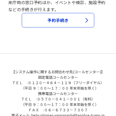
来庁時の窓口予約ほか、イベントや検診、施設予約
などの手続きが行えます。
予約手続き
【システム操作に関するお問合わせ先(コールセンター)】
固定電話コールセンター
ＴＥＬ :０１２０－４６４－１１９（フリーダイヤル）
（平日 ９：００～１７：００ 年末年始を除く）
携帯電話コールセンター
ＴＥＬ :０５７０－０４１－００１（有料）
（平日 ９：００～１７：００ 年末年始を除く）
ＦＡＸ :０６－６７３３－７３０７
電子メール: help-shinsei-yamanashi@apply.e-tumo.jp