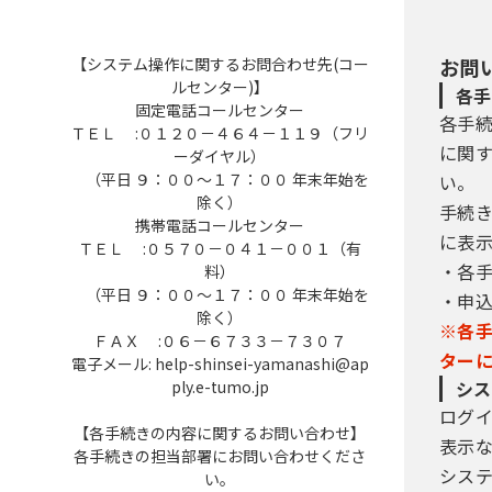
【システム操作に関するお問合わせ先(コー
お問
ルセンター)】
各手
固定電話コールセンター
各手
ＴＥＬ :０１２０－４６４－１１９（フリ
に関
ーダイヤル）
（平日 ９：００～１７：００ 年末年始を
い。
除く）
手続
携帯電話コールセンター
に表
ＴＥＬ :０５７０－０４１－００１（有
・各
料）
（平日 ９：００～１７：００ 年末年始を
・申
除く）
※各
ＦＡＸ :０６－６７３３－７３０７
ター
電子メール: help-shinsei-yamanashi@ap
ply.e-tumo.jp
シス
ログ
【各手続きの内容に関するお問い合わせ】
表示
各手続きの担当部署にお問い合わせくださ
シス
い。