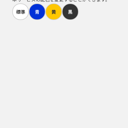
標準
青
黄
黒
、「個人情報の保護に関する法律」に
ビスを利用したことにより発生した利
損害について、一切責任を負いませ
た手続により位置情報を回答する場