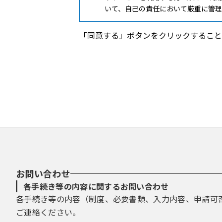
いて、自己の責任において厳重に管
４ 利用環境
「同意する」ボタンをクリックすること
利用者は、本サービスを利用するた
その際に必要な手続は、利用者が自
５ 利用時間
（１）本サービスの利用可能時間は
りません。また、本サービスの保守
ことなく、本サービスの運用を停止
（２）本サービスに係る事務処理や
６ システム障害や利用環境等によ
利用者は、システム障害や利用環境
行うものとします。
お問い合わせ
各手続き等の内容に関するお問い合わせ
７ 禁止事項
各手続き等の内容（制度、必要書類、入力内容、申請可
本サービスの利用に当たっては、次の
（１）本サービスを高槻市への申込
ご連絡ください。