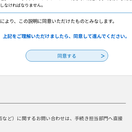
理しなければなりません。
により、この説明に同意いただけたものとみなします。
めに必要なインターネット利用環境を含む情報機器等を自己の負担にお
己の責任と費用で行うものとします。
上記をご理解いただけましたら、同意して進んでください。
、原則として２４時間３６５日とします。ただし、個別の手続において
等の必要があるとき、又は天災、事変その他やむを得ない理由が生じた
、休止又は中断することがあります。
問合せ対応等については、担当部署の勤務時間内で行うものとします。
り本サービスが利用できない場合の措置
等により本サービスが利用できない場合は、従来の方法、又は担当部署
否など）に関するお問い合わせは、手続き担当部門へ直接
行為を禁止します。
・届出等手続以外の目的で利用すること。