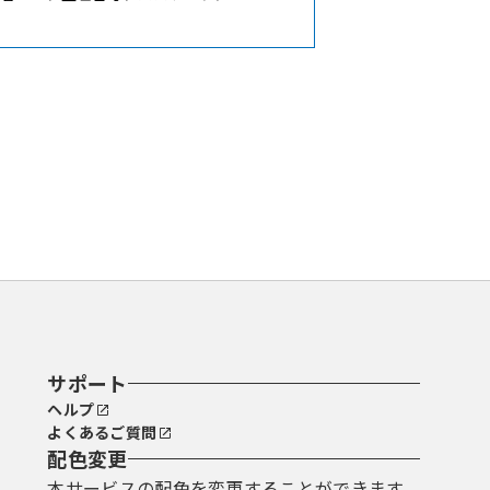
いて準備しなければなりません。また
別に定めがある場合はこの限りではあ
ときは、利用者への事前の通知を行う
が指示する方法により申込・届出等を
サポート
ヘルプ
よくあるご質問
配色変更
本サービスの配色を変更することができます。