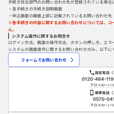
（２）他人の情報又は虚偽の情報に
手続き担当部門のお問い合わせ先が登録されている場合
（３）本サービスに対し、不正なア
・各手続きの手続き説明画面
（４）本サービスの管理及び運営を
・申込画面の画面上部に記載されているお問い合わせ先
（５）その他法令等に反すると認め
※各手続きの内容に関するお問い合わせについては、コ
ん。
８ 個人情報の取扱い
高槻市は、本サービスにより利用者
システム操作に関するお問合せ
（１）個人情報の収集、利用及び管
ログイン方法、画面の操作方法、ボタンの押し方、エラ
（２）登録された個人情報は、申込
システムの画面操作に関するお問い合わせのみ、以下に
根拠がある場合を除き行いません。
（３）登録された個人情報は、サー
フォームでお問い合わせ
９ 免責事項
固定電話（
利用者は、本サービスを自己の負担
0120-464-1
用者の損害及び利用者が第三者に与
平日 9:00～1
ん。
携帯電話（
１０ 位置情報の取得
0570-04
本サービスで受付をしている申込・
平日 9:00～1
合、利用者の現在地の位置情報デー