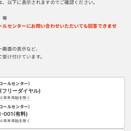
より本サービスを利用すること。
は、以下に表示されますのでご確認ください。
クセスやウィルスの送信等の行為をすること。
故意に妨害し、又は破壊すること。
 等
られる行為をすること。
ールセンターにお問い合わせいただいても回答できませ
から取得した個人情報を、下記のとおり取扱います。
理は、「個人情報の保護に関する法律」に基づき適正に行います。
ー画面の表示など、
に係る目的の範囲内で利用します。個人情報の収集目的を超えた利用は
て受け付けています。
バ内に一定期間保存した後、削除します。
コールセンター）
、判断及び責任において利用してください。高槻市は、利用者が本サー
19(フリーダイヤル)
えた損害並びに本サービスの改修や運用停止等により利用者に発生した
7:00 年末年始を除く
コールセンター）
1-001(有料)
届出等手続には、位置情報を求めるものがあります。利用者は、こうし
7:00 年末年始を除く
タが本サービスに取得されることに同意したものとみなします。