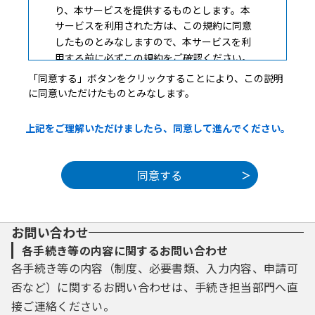
り、本サービスを提供するものとします。本
サービスを利用された方は、この規約に同意
したものとみなしますので、本サービスを利
用する前に必ずこの規約をご確認ください。
「同意する」ボタンをクリックすることにより、この説明
３ 利用者ＩＤ及びパスワード等の管理
に同意いただけたものとみなします。
本サービスを利用する方（以下「利用者」と
いいます。）は、本サービスの利用時に設
上記をご理解いただけましたら、同意して進んでください。
定、又は発行する利用者ＩＤ、整理番号、パ
スワードについて、自己の責任において厳重
に管理しなければなりません。
４ 利用環境
利用者は、本サービスを利用するために必要
お問い合わせ
なインターネット利用環境を含む情報機器等
を自己の負担において準備しなければなりま
各手続き等の内容に関するお問い合わせ
せん。またその際に必要な手続は、利用者が
各手続き等の内容（制度、必要書類、入力内容、申請可
自己の責任と費用で行うものとします。
否など）に関するお問い合わせは、手続き担当部門へ直
接ご連絡ください。
５ 利用時間