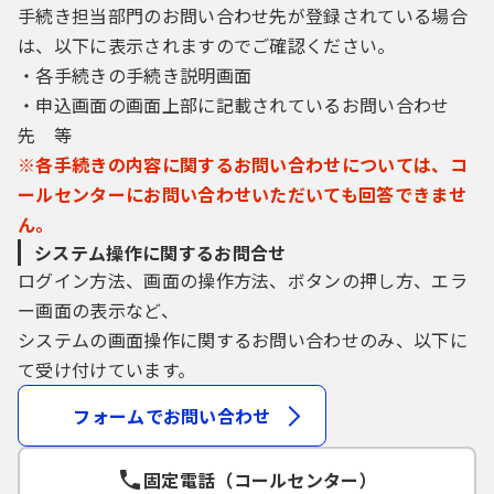
手続き担当部門のお問い合わせ先が登録されている場合
（１）本サービスの利用可能時間は、原則と
は、以下に表示されますのでご確認ください。
して２４時間３６５日とします。ただし、個
別の手続において別に定めがある場合はこの
・各手続きの手続き説明画面
限りではありません。また、本サービスの保
・申込画面の画面上部に記載されているお問い合わせ
守等の必要があるとき、又は天災、事変その
先 等
他やむを得ない理由が生じたときは、利用者
※各手続きの内容に関するお問い合わせについては、コ
への事前の通知を行うことなく、本サービス
ールセンターにお問い合わせいただいても回答できませ
の運用を停止、休止又は中断することがあり
ます。
ん。
（２）本サービスに係る事務処理や問合せ対
システム操作に関するお問合せ
応等については、担当部署の勤務時間内で行
ログイン方法、画面の操作方法、ボタンの押し方、エラ
うものとします。
ー画面の表示など、
システムの画面操作に関するお問い合わせのみ、以下に
６ システム障害や利用環境等により本サー
て受け付けています。
ビスが利用できない場合の措置
利用者は、システム障害や利用環境等により
フォームでお問い合わせ
本サービスが利用できない場合は、従来の方
法、又は担当部署が指示する方法により申
込・届出等を行うものとします。
固定電話（コールセンター）