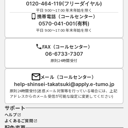
0120-464-119(フリーダイヤル)
７ 禁止事項
平日 9:00～17:00 年末年始を除く
本サービスの利用に当たっては、次の行為を
携帯電話（コールセンター）
禁止します。
0570-041-001(有料)
（１）本サービスを高槻市への申込・届出等
平日 9:00～17:00 年末年始を除く
手続以外の目的で利用すること。
（２）他人の情報又は虚偽の情報により本サ
FAX（コールセンター）
ービスを利用すること。
（３）本サービスに対し、不正なアクセスや
06-6733-7307
ウィルスの送信等の行為をすること。
原則24時間受付
（４）本サービスの管理及び運営を故意に妨
害し、又は破壊すること。
メール（コールセンター）
（５）その他法令等に反すると認められる行
help-shinsei-takatsuki@apply.e-tumo.jp
為をすること。
原則24時間受付(迷惑メール対策等を行っている場合には、上記
アドレスからのメール受信が可能な設定に変更してください)
８ 個人情報の取扱い
高槻市は、本サービスにより利用者から取得
サポート
した個人情報を、下記のとおり取扱います。
ヘルプ
（１）個人情報の収集、利用及び管理は、
よくあるご質問
「個人情報の保護に関する法律」に基づき適
配色変更