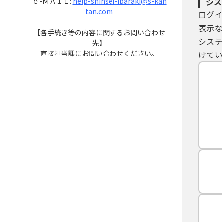
ｅ-ＭＡＩＬ:
help-shinsei-ibaraki@s-kan
シス
tan.com
ログ
表示
【各手続き等の内容に関するお問い合わせ
シス
先】
直接担当課にお問い合わせください。
けてい