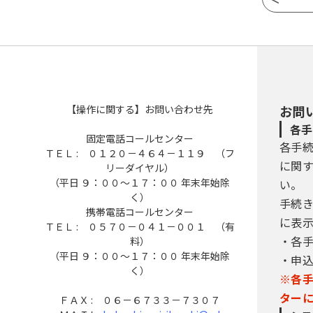
【操作に関する】お問い合わせ先
お問
各手
固定電話コールセンター
各手
ＴＥＬ : ０１２０－４６４－１１９ （フ
に関
リーダイヤル）
（平日 ９：００～１７：００ 年末年始除
い。
く）
手続
携帯電話コールセンター
に表
ＴＥＬ : ０５７０－０４１－００１ （有
・各
料）
（平日 ９：００～１７：００ 年末年始除
・申
く）
※各
ター
ＦＡＸ : ０６－６７３３－７３０７