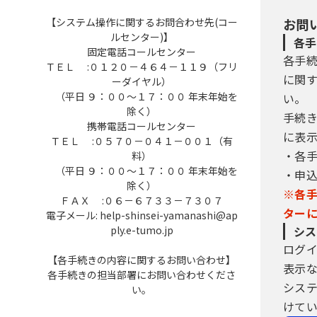
【システム操作に関するお問合わせ先(コー
お問
ルセンター)】
各手
固定電話コールセンター
各手
ＴＥＬ :０１２０－４６４－１１９（フリ
に関
ーダイヤル）
（平日 ９：００～１７：００ 年末年始を
い。
除く）
手続
携帯電話コールセンター
に表
ＴＥＬ :０５７０－０４１－００１（有
・各
料）
（平日 ９：００～１７：００ 年末年始を
・申
除く）
※各
ＦＡＸ :０６－６７３３－７３０７
ター
電子メール: help-shinsei-yamanashi@ap
ply.e-tumo.jp
シス
ログ
【各手続きの内容に関するお問い合わせ】
表示
各手続きの担当部署にお問い合わせくださ
シス
い。
けてい