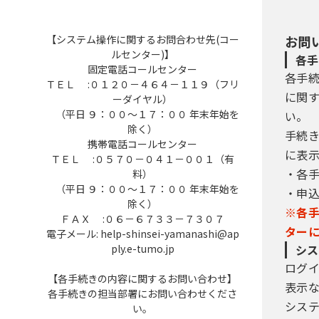
【システム操作に関するお問合わせ先(コー
お問
ルセンター)】
各手
固定電話コールセンター
各手
ＴＥＬ :０１２０－４６４－１１９（フリ
に関
ーダイヤル）
（平日 ９：００～１７：００ 年末年始を
い。
除く）
手続
携帯電話コールセンター
に表
ＴＥＬ :０５７０－０４１－００１（有
・各
料）
（平日 ９：００～１７：００ 年末年始を
・申
除く）
※各
ＦＡＸ :０６－６７３３－７３０７
ター
電子メール: help-shinsei-yamanashi@ap
ply.e-tumo.jp
シス
ログ
【各手続きの内容に関するお問い合わせ】
表示
各手続きの担当部署にお問い合わせくださ
シス
い。