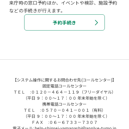
来庁時の窓口予約ほか、イベントや検診、施設予約
などの手続きが行えます。
予約手続き
【システム操作に関するお問合わせ先(コールセンター)】
固定電話コールセンター
ＴＥＬ :０１２０－４６４－１１９（フリーダイヤル）
（平日 ９：００～１７：００ 年末年始を除く）
携帯電話コールセンター
ＴＥＬ :０５７０－０４１－００１（有料）
（平日 ９：００～１７：００ 年末年始を除く）
ＦＡＸ :０６－６７３３－７３０７
電子メール: help-shinsei-yamanashi@apply.e-tumo.jp