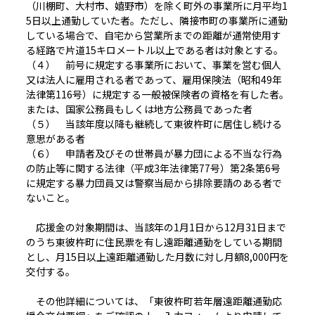
（川棚町、大村市、嬉野市）を除く町外の事業所に月平均1
5日以上通勤していた者。ただし、隣接市町の事業所に通勤
している場合で、自宅から営業所までの距離が通常使用す
る経路で片道15キロメートル以上である者は対象とする。
（４） 前号に規定する事業所において、事業を営む個人
又は法人に雇用される者であって、雇用保険法（昭和49年
法律第116号）に規定する一般被保険者の資格を有した者。
または、国家公務員もしくは地方公務員であった者
（５） 当該年度以降も継続して東彼杵町に居住し続ける
意思がある者
（６） 申請者及びその世帯員が暴力団による不当な行為
の防止等に関する法律（平成3年法律第77号）第2条第6号
に規定する暴力団員又は警察当局から排除要請のある者で
ないこと。
応援金の対象期間は、当該年の1月1日から12月31日まで
のうち東彼杵町に住民票を有し遠距離通勤をしている期間
とし、月15日以上遠距離通勤した月数に対し月額8,000円を
交付する。
その他詳細については、「東彼杵町若年層遠距離通勤応