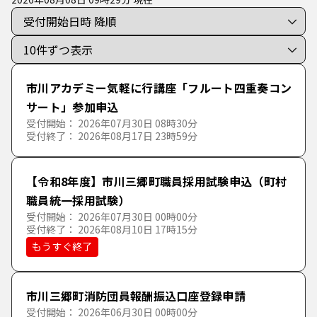
介護保険関係
上下水道
母子保健
な行
た
ち
つ
て
と
被災者支援関係
ペット
児童手当
介護保険
は行
な
に
ぬ
ね
の
児童扶養手当
住所地特例
被災者支援
市川アカデミー気軽に行講座「フルート四重奏コン
ま行
は
ひ
ふ
へ
ほ
サート」参加申込
受付開始： 2026年07月30日 08時30分
保育
受付終了： 2026年08月17日 23時59分
や行
ま
み
む
め
も
【令和8年度】市川三郷町職員採用試験申込（町村
ら行
や
ゆ
よ
職員統一採用試験）
受付開始： 2026年07月30日 00時00分
受付終了： 2026年08月10日 17時15分
わ行
ら
り
る
れ
ろ
もうすぐ終了
わ
を
ん
市川三郷町消防団員報酬振込口座登録申請
受付開始： 2026年06月30日 00時00分