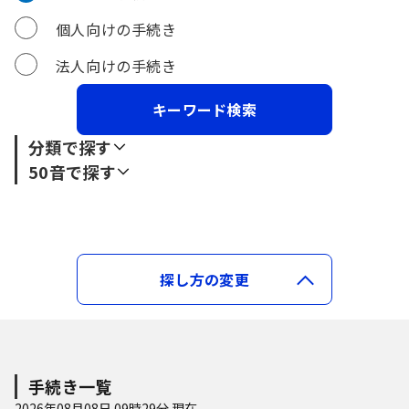
個人向けの手続き
法人向けの手続き
分類で探す
50音で探す
暮らし
あ行
行政
暮らし・手続き
か行
あ
い
う
え
お
探し方の変更
健康・福祉
マイナンバーカード
選挙
さ行
か
き
く
け
こ
子育て・教育
ふるさと納税
採用試験
た行
さ
し
す
せ
そ
手続き一覧
2026年08月08日 09時29分 現在