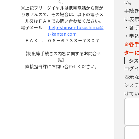
く）
い。
※上記フリーダイヤルは携帯電話から繋が
手続
りませんので、その場合は、以下の電子メ
に表
ール又はＦＡＸでお問い合わせください。
・各
電子メール :
help-shinsei-tokushima@
s-kantan.com
・申
ＦＡＸ : ０６－６７３３－７３０７
※各
ター
【制度等手続きの内容に関するお問合せ
先】
シス
直接担当課にお問い合わせください。
ログ
表示
シス
けてい