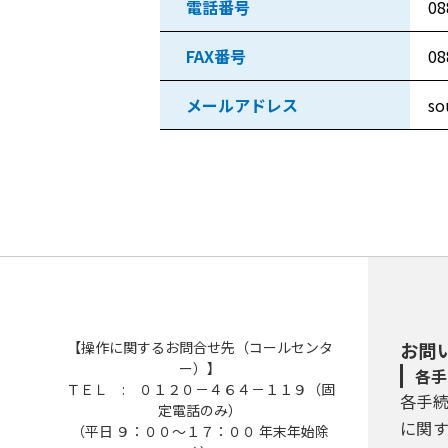
電話番号
08
FAX番号
08
メールアドレス
so
【操作に関するお問合せ先（コールセンタ
お問
ー）】
各手
ＴＥＬ : ０１２０－４６４－１１９（固
各手
定電話のみ）
に関
（平日 ９：００～１７：００ 年末年始除