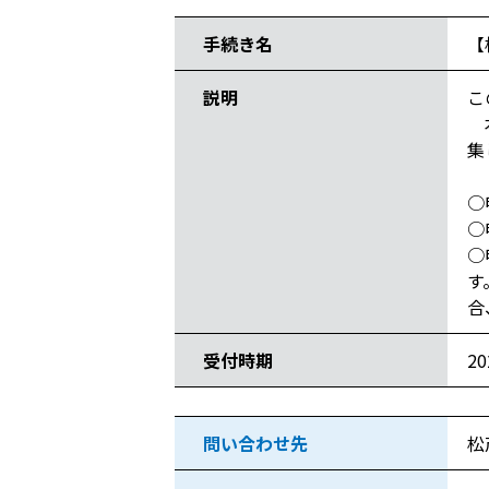
手続き名
【
説明
こ
本
集
○
○
○
す
合
受付時期
2
問い合わせ先
松