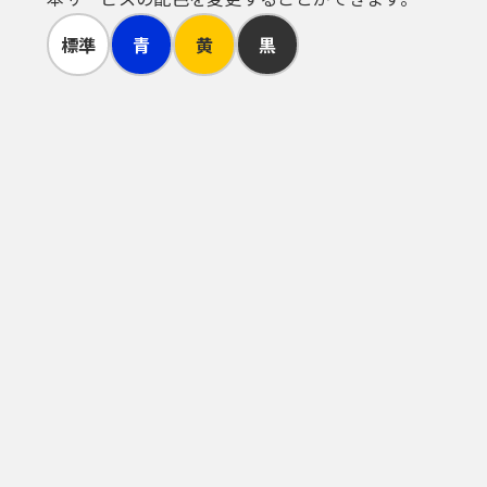
標準
青
黄
黒