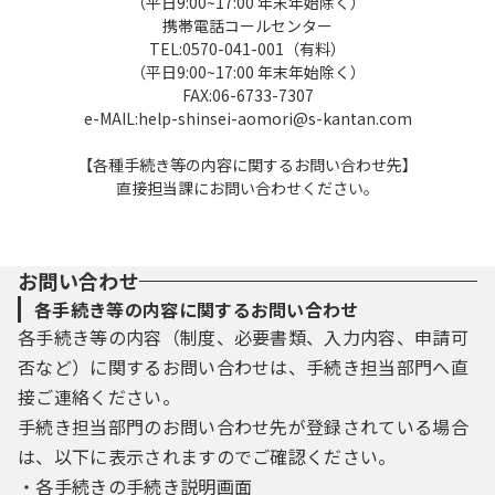
（平日9:00~17:00 年末年始除く）
及び削除
携帯電話コールセンター
TEL:0570-041-001（有料）
本システムを利用して申請・届出等手続を行
（平日9:00~17:00 年末年始除く）
FAX:06-6733-7307
う場合は、利用者たる本人が利用方法に従い
e-MAIL:help-shinsei-aomori@s-kantan.com
利用者登録を行うことができるものとしま
す。
【各種手続き等の内容に関するお問い合わせ先】
直接担当課にお問い合わせください。
（１）利用者登録を行う際は、利用者ＩＤ、
パスワード、氏名、住所、その他の必要な事
項を本システム上で登録してください。
（２）住所、氏名、メールアドレス等に変更
お問い合わせ
があった場合は変更手続を行ってください。
各手続き等の内容に関するお問い合わせ
（３）本システムは、利用者が登録したメー
各手続き等の内容（制度、必要書類、入力内容、申請可
ルアドレスへＵＲＬを送信します。利用者
否など）に関するお問い合わせは、手続き担当部門へ直
は、メールに記載されているＵＲＬにアクセ
接ご連絡ください。
スすることで、本登録を行います。
（４）利用者登録にて登録された情報は、構
手続き担当部門のお問い合わせ先が登録されている場合
成団体にて管理されます。
は、以下に表示されますのでご確認ください。
（５）利用者は、登録した利用者情報を使用
・各手続きの手続き説明画面