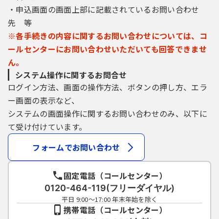
しなくなった場合に削除をすることができま
・申込画面の画面上部に記載されているお問い合わせ
す。
先 等
※各手続きの内容に関するお問い合わせについては、コ
４ 利用者ＩＤ・パスワード等の管理
ールセンターにお問い合わせいただいても回答できませ
ん。
利用者登録により事前に登録される利用者
システム操作に関するお問合せ
ＩＤ、パスワード又は申請データの送信時に
ログイン方法、画面の操作方法、ボタンの押し方、エラ
画面上で通知する整理番号及びパスワード
ー画面の表示など、
（申請データ用）は、利用者のデータの保護
に不可欠なものです。利用者は、次の事項を
システムの画面操作に関するお問い合わせのみ、以下に
ご確認ください。
て受け付けています。
（１）利用者ＩＤ、パスワード、整理番号及
フォームでお問い合わせ
びパスワード（申請データ用）は、他者に知
られないように管理してください。
固定電話（コールセンター）
（２）他者からのパスワード等の照会には応
0120-464-119(フリーダイヤル)
じないでください。
平日 9:00～17:00 年末年始を除く
（３）安全性をより高めるため、パスワード
携帯電話（コールセンター）
は、定期的に変更してください。