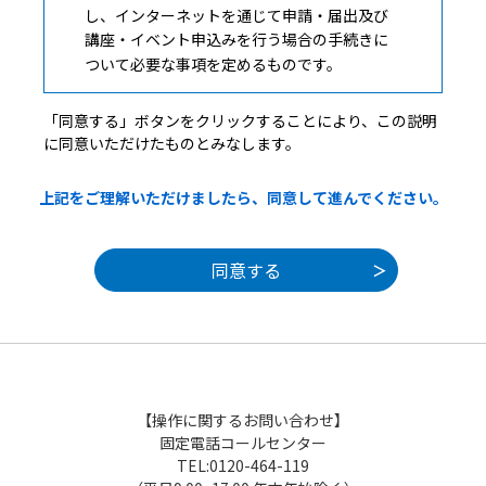
し、インターネットを通じて申請・届出及び
講座・イベント申込みを行う場合の手続きに
ついて必要な事項を定めるものです。
「同意する」ボタンをクリックすることにより、この説明
２ 利用規約の同意
に同意いただけたものとみなします。
本システムを利用して申請・届出等手続を
上記をご理解いただけましたら、同意して進んでください。
行うためには、この規約に同意していただく
ことが必要です。このことを前提に、構成団
体は本システムのサービスを提供します。本
システムをご利用された方は、この規約に同
意されたものとみなします。何らかの理由に
よりこの規約に同意することができない場合
は、本システムをご利用いただくことができ
ません。なお、閲覧のみについても、この規
約に同意されたものとみなします。
【操作に関するお問い合わせ】
固定電話コールセンター
TEL:0120-464-119
３ 利用者ＩＤ・パスワード等の登録・変更