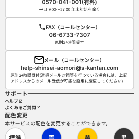
0570-041-001(有料)
（４）利用者ＩＤ、パスワードは、再発行し
平日 9:00～17:00 年末年始を除く
ません。なお、利用者ＩＤ、パスワードを紛
失し、盗難に遭い、又は不正使用されたこと
が分かったときは、速やかに問い合わせ先に
FAX（コールセンター）
連絡し、その指示に従ってください。
06-6733-7307
（５）利用者ＩＤ及びパスワードについて
原則24時間受付
は、特に有効期限は設けないものとします
が、利用者ＩＤ及びパスワードの利用が２年
間行われない場合は、構成団体の職権におい
メール（コールセンター）
て抹消することができるものとします。
help-shinsei-aomori@s-kantan.com
（６）構成団体は、利用者ＩＤ及びパスワー
原則24時間受付(迷惑メール対策等を行っている場合には、上記
ド、整理番号及びパスワード（申請データ
アドレスからのメール受信が可能な設定に変更してください)
用）を使用して行われた手続きについては、
サポート
本人がこれを行ったものとみなします。
ヘルプ
よくあるご質問
配色変更
５ 自己責任の原則
本サービスの配色を変更することができます。
本システムが障害その他の理由により利用
標準
青
黄
黒
できなくなった場合は、利用者は、他の方法