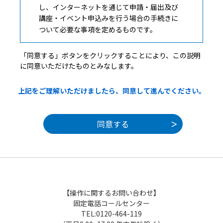
し、インターネットを通じて申請・届出及び
講座・イベント申込みを行う場合の手続きに
ついて必要な事項を定めるものです。
「同意する」ボタンをクリックすることにより、この説明
２ 利用規約の同意
に同意いただけたものとみなします。
本システムを利用して申請・届出等手続を
上記をご理解いただけましたら、同意して進んでください。
行うためには、この規約に同意していただく
ことが必要です。このことを前提に、構成団
体は本システムのサービスを提供します。本
システムをご利用された方は、この規約に同
意されたものとみなします。何らかの理由に
よりこの規約に同意することができない場合
は、本システムをご利用いただくことができ
ません。なお、閲覧のみについても、この規
約に同意されたものとみなします。
【操作に関するお問い合わせ】
固定電話コールセンター
TEL:0120-464-119
３ 利用者ＩＤ・パスワード等の登録・変更