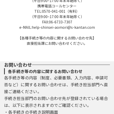
（平日9:00~17:00 年末年始除く）
及び削除
携帯電話コールセンター
TEL:0570-041-001（有料）
本システムを利用して申請・届出等手続を行
（平日9:00~17:00 年末年始除く）
FAX:06-6733-7307
う場合は、利用者たる本人が利用方法に従い
e-MAIL:help-shinsei-aomori@s-kantan.com
利用者登録を行うことができるものとしま
す。
【各種手続き等の内容に関するお問い合わせ先】
直接担当課にお問い合わせください。
（１）利用者登録を行う際は、利用者ＩＤ、
パスワード、氏名、住所、その他の必要な事
項を本システム上で登録してください。
（２）住所、氏名、メールアドレス等に変更
お問い合わせ
があった場合は変更手続を行ってください。
各手続き等の内容に関するお問い合わせ
（３）本システムは、利用者が登録したメー
各手続き等の内容（制度、必要書類、入力内容、申請可
ルアドレスへＵＲＬを送信します。利用者
否など）に関するお問い合わせは、手続き担当部門へ直
は、メールに記載されているＵＲＬにアクセ
接ご連絡ください。
スすることで、本登録を行います。
（４）利用者登録にて登録された情報は、構
手続き担当部門のお問い合わせ先が登録されている場合
成団体にて管理されます。
は、以下に表示されますのでご確認ください。
（５）利用者は、登録した利用者情報を使用
・各手続きの手続き説明画面