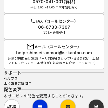
0570-041-001(有料)
（４）利用者ＩＤ、パスワードは、再発行し
平日 9:00～17:00 年末年始を除く
ません。なお、利用者ＩＤ、パスワードを紛
失し、盗難に遭い、又は不正使用されたこと
が分かったときは、速やかに問い合わせ先に
FAX（コールセンター）
連絡し、その指示に従ってください。
06-6733-7307
（５）利用者ＩＤ及びパスワードについて
原則24時間受付
は、特に有効期限は設けないものとします
が、利用者ＩＤ及びパスワードの利用が２年
間行われない場合は、構成団体の職権におい
メール（コールセンター）
て抹消することができるものとします。
help-shinsei-aomori@s-kantan.com
（６）構成団体は、利用者ＩＤ及びパスワー
原則24時間受付(迷惑メール対策等を行っている場合には、上記
ド、整理番号及びパスワード（申請データ
アドレスからのメール受信が可能な設定に変更してください)
用）を使用して行われた手続きについては、
サポート
本人がこれを行ったものとみなします。
ヘルプ
よくあるご質問
配色変更
５ 自己責任の原則
本サービスの配色を変更することができます。
本システムが障害その他の理由により利用
標準
青
黄
黒
できなくなった場合は、利用者は、他の方法