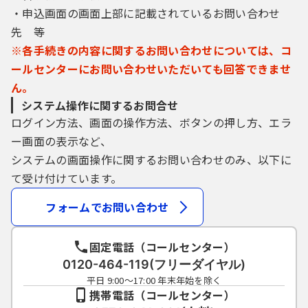
しなくなった場合に削除をすることができま
・申込画面の画面上部に記載されているお問い合わせ
す。
先 等
※各手続きの内容に関するお問い合わせについては、コ
４ 利用者ＩＤ・パスワード等の管理
ールセンターにお問い合わせいただいても回答できませ
ん。
利用者登録により事前に登録される利用者
システム操作に関するお問合せ
ＩＤ、パスワード又は申請データの送信時に
ログイン方法、画面の操作方法、ボタンの押し方、エラ
画面上で通知する整理番号及びパスワード
ー画面の表示など、
（申請データ用）は、利用者のデータの保護
に不可欠なものです。利用者は、次の事項を
システムの画面操作に関するお問い合わせのみ、以下に
ご確認ください。
て受け付けています。
（１）利用者ＩＤ、パスワード、整理番号及
フォームでお問い合わせ
びパスワード（申請データ用）は、他者に知
られないように管理してください。
固定電話（コールセンター）
（２）他者からのパスワード等の照会には応
0120-464-119(フリーダイヤル)
じないでください。
平日 9:00～17:00 年末年始を除く
（３）安全性をより高めるため、パスワード
携帯電話（コールセンター）
は、定期的に変更してください。