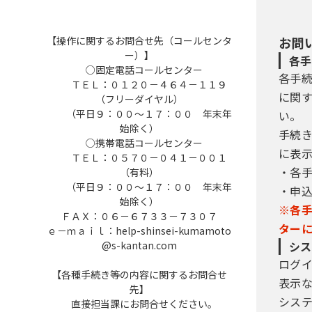
【操作に関するお問合せ先（コールセンタ
お問
ー）】
各手
○固定電話コールセンター
各手
ＴＥＬ：０１２０－４６４－１１９
に関
（フリーダイヤル）
（平日９：００～１７：００ 年末年
い。
始除く）
手続
○携帯電話コールセンター
に表
ＴＥＬ：０５７０－０４１－００１
・各
（有料）
（平日９：００～１７：００ 年末年
・申
始除く）
※各
ＦＡＸ：０６－６７３３－７３０７
ター
ｅ－ｍａｉｌ：help-shinsei-kumamoto
@s-kantan.com
シス
ログ
【各種手続き等の内容に関するお問合せ
表示
先】
シス
直接担当課にお問合せください。