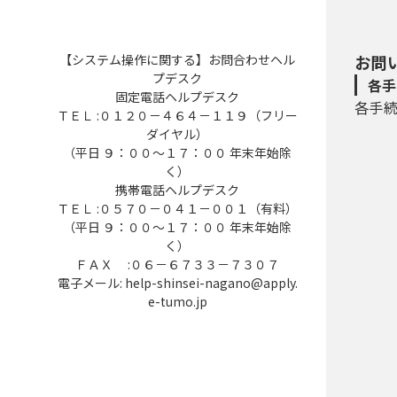
【システム操作に関する】お問合わせヘル
お問
プデスク
各手
固定電話ヘルプデスク
各手
ＴＥＬ :０１２０－４６４－１１９（フリー
ダイヤル）
（平日 ９：００～１７：００ 年末年始除
く）
携帯電話ヘルプデスク
ＴＥＬ :０５７０－０４１－００１（有料）
（平日 ９：００～１７：００ 年末年始除
く）
ＦＡＸ :０６－６７３３－７３０７
電子メール: help-shinsei-nagano@apply.
e-tumo.jp