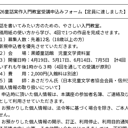
026童話実作入門教室受講申込みフォーム【定員に達しました】
話を書いてみたい方のための、やさしい入門教室。
稿用紙の使い方から学び、4回で1つの作品を完成させます。
１）募集人数：先着12名（18歳以上の方）
新規申込者を優先させていただきます。
２）会 場：黒姫童話館 児童文学資料室
３）開催日時：4月19日、5月17日、6月14日、7月5日 計4回
いずれも午後1時から３時（4回を通しての受講が原則）
４）費 用：2,000円(入館料は別途）
５）講 師：あさだりん氏（日本児童文学者協会会員・信州
個人情報の取り扱いについて】
．申込時に頂いた個人情報は、本講座の参加者名簿、ご連絡及
として利用させていただきます。
．お預かりした個人情報は、法令等に基づく場合を除き、ご本
せん。
．お預かりした個人情報の開示、訂正、利用停止、利用目的通