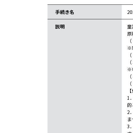
手続き名
2
説明
童
原
（
※
（
（
※
（
（
【
1
的
2
ま
3