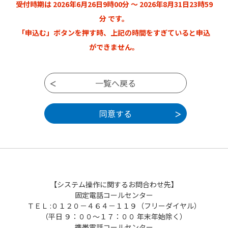
受付時期は 2026年6月26日9時00分 ～ 2026年8月31日23時59
は、本システムをご利用いただくことができ
ません。なお、閲覧のみについても、この規
分 です。
約に同意されたものとみなします。
「申込む」ボタンを押す時、上記の時間をすぎていると申込
ができません。
３ 利用者ＩＤ・パスワード等の登録・変更
及び削除
本システムを利用して申請・届出等手続を行
う場合は、利用者たる本人が利用方法に従い
利用者登録を行うことができるものとしま
す。
（１）利用者登録を行う際は、利用者ＩＤ、
パスワード、氏名、住所、その他の必要な事
項を本システム上で登録してください。
（２）住所、氏名、メールアドレス等に変更
【システム操作に関するお問合わせ先】
があった場合は変更手続を行ってください。
固定電話コールセンター
（３）本システムは、利用者が登録したメー
ＴＥＬ :０１２０－４６４－１１９（フリーダイヤル）
ルアドレスへＵＲＬを送信します。利用者
（平日 ９：００～１７：００ 年末年始除く）
は、メールに記載されているＵＲＬにアクセ
携帯電話コールセンター