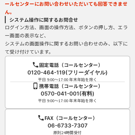
じないでください。
ールセンターにお問い合わせいただいても回答できませ
（３）安全性をより高めるため、パスワード
ん。
は、定期的に変更してください。
システム操作に関するお問合せ
（４）利用者ＩＤ、パスワードは、再発行し
ません。なお、利用者ＩＤ、パスワードを紛
ログイン方法、画面の操作方法、ボタンの押し方、エラ
失し、盗難に遭い、又は不正使用されたこと
ー画面の表示など、
が分かったときは、速やかに問い合わせ先に
システムの画面操作に関するお問い合わせのみ、以下に
連絡し、その指示に従ってください。
（５）利用者ＩＤ及びパスワードについて
て受け付けています。
は、特に有効期限は設けないものとします
が、利用者ＩＤ及びパスワードの利用が２年
固定電話（コールセンター）
間行われない場合は、構成団体の職権におい
0120-464-119(フリーダイヤル)
て抹消することができるものとします。
平日 9:00～17:00 年末年始を除く
（６）構成団体は、利用者ＩＤ及びパスワー
携帯電話（コールセンター）
ド、整理番号及びパスワード（申請データ
0570-041-001(有料)
用）を使用して行われた手続きについては、
平日 9:00～17:00 年末年始を除く
本人がこれを行ったものとみなします。
FAX（コールセンター）
５ 自己責任の原則
06-6733-7307
原則24時間受付
本システムが障害その他の理由により利用