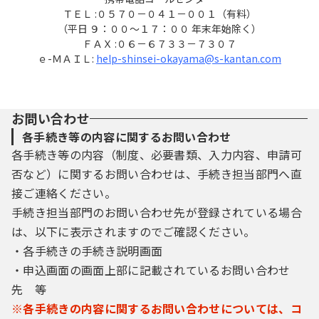
スすることで、本登録を行います。
ＴＥＬ :０５７０－０４１－００１（有料）
（４）利用者登録にて登録された情報は、構
（平日 ９：００～１７：００ 年末年始除く）
成団体にて管理されます。
ＦＡＸ :０６－６７３３－７３０７
（５）利用者は、登録した利用者情報を使用
ｅ-ＭＡＩＬ:
help-shinsei-okayama@s-kantan.com
しなくなった場合に削除をすることができま
す。
お問い合わせ
４ 利用者ＩＤ・パスワード等の管理
各手続き等の内容に関するお問い合わせ
各手続き等の内容（制度、必要書類、入力内容、申請可
利用者登録により事前に登録される利用者
ＩＤ、パスワード又は申請データの送信時に
否など）に関するお問い合わせは、手続き担当部門へ直
画面上で通知する整理番号及びパスワード
接ご連絡ください。
（申請データ用）は、利用者のデータの保護
手続き担当部門のお問い合わせ先が登録されている場合
に不可欠なものです。利用者は、次の事項を
ご確認ください。
は、以下に表示されますのでご確認ください。
・各手続きの手続き説明画面
（１）利用者ＩＤ、パスワード、整理番号及
・申込画面の画面上部に記載されているお問い合わせ
びパスワード（申請データ用）は、他者に知
先 等
られないように管理してください。
（２）他者からのパスワード等の照会には応
※各手続きの内容に関するお問い合わせについては、コ