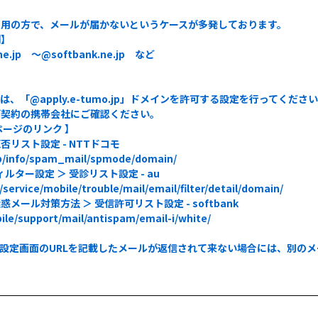
用の方で、メールが届かないというケースが多発しております。
例】
.jp ～@softbank.ne.jp など
「@apply.e-tumo.jp」ドメインを許可する設定を行ってくださ
ご契約の携帯会社にご確認ください。
ージのリンク 】
スト設定 - NTTドコモ
/info/spam_mail/spmode/domain/
ター設定 ＞ 受診リスト設定 - au
vice/mobile/trouble/mail/email/filter/detail/domain/
ール対策方法 ＞ 受信許可リスト設定 - softbank
e/support/mail/antispam/email-i/white/
設定画面のURLを記載したメールが返信されて来ない場合には、別の