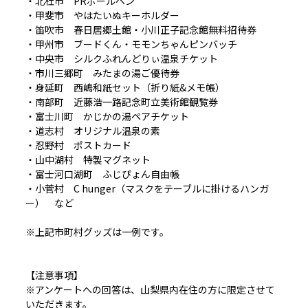
・北杜市 PRボールペン
・甲斐市 やはたいぬキーホルダー
・笛吹市 春日居郷土館・小川正子記念館無料招待券
・甲州市 ブードくん・モモンちゃんピンバッチ
・中央市 シルクふれんどりぃ温泉チケット
・市川三郷町 みたまの湯ご優待券
・身延町 西嶋和紙セット（折り紙&メモ帳）
・南部町 近藤浩一路記念町立美術館観覧券
・富士川町 かじかの湯ペアチケット
・道志村 オリジナル温泉の素
・忍野村 ポストカード
・山中湖村 特製マグネット
・富士河口湖町 ふじぴょん自由帳
・小菅村 C hunger（マスクをテーブルに掛けるハンガ
ー） など
※上記市町村グッズは一例です。
【注意事項】
※アンケートへの回答は、山梨県内在住の方に限定させて
いただきます。