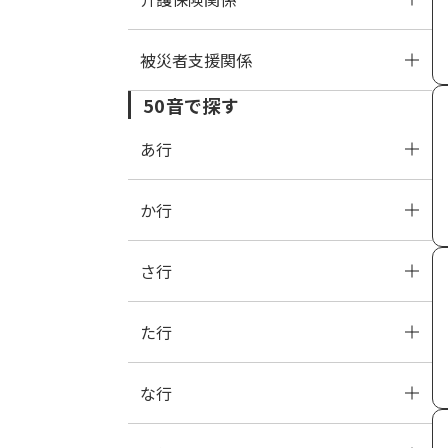
被災者支援関係
児童手当
介護保険
50音で探す
児童扶養手当
住所地特例
被災者支援
あ行
保育
か行
あ
い
う
え
お
さ行
か
き
く
け
こ
た行
さ
し
す
せ
そ
な行
た
ち
つ
て
と