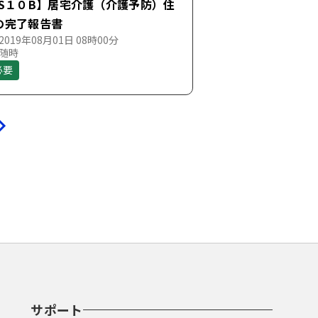
SS１０B】居宅介護（介護予防）住
の完了報告書
019年08月01日 08時00分
 随時
必要
サポート