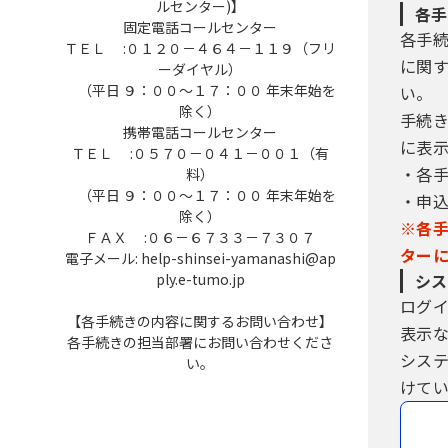
ルセンター)】
各手
固定電話コールセンター
各手
ＴＥＬ :０１２０－４６４－１１９（フリ
に関
ーダイヤル）
（平日 ９：００～１７：００ 年末年始を
い。
除く）
手続
携帯電話コールセンター
に表
ＴＥＬ :０５７０－０４１－００１（有
・各
料）
（平日 ９：００～１７：００ 年末年始を
・申
除く）
※各
ＦＡＸ :０６－６７３３－７３０７
ター
電子メール: help-shinsei-yamanashi@ap
ply.e-tumo.jp
シス
ログ
【各手続きの内容に関するお問い合わせ】
表示
各手続きの担当部署にお問い合わせくださ
シス
い。
けてい