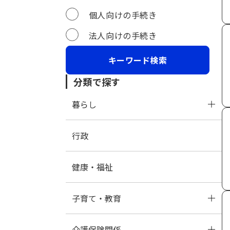
個人向けの手続き
法人向けの手続き
分類で探す
暮らし
行政
暮らし・手続き
健康・福祉
ふるさと納税
採用試験
子育て・教育
ペット
介護保険関係
母子保健