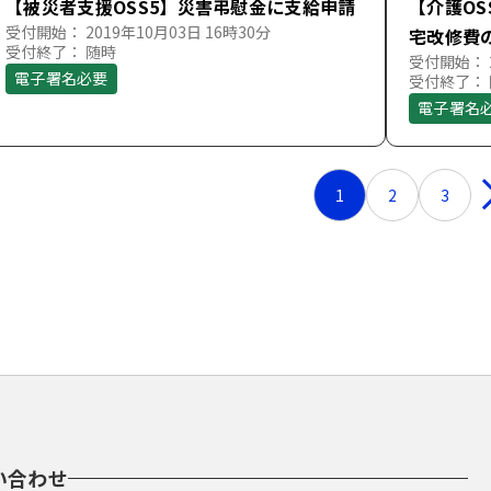
【被災者支援OSS5】災害弔慰金に支給申請
【介護O
受付開始： 2019年10月03日 16時30分
宅改修費
受付終了： 随時
受付開始： 2
電子署名必要
受付終了：
電子署名
1
2
3
い合わせ