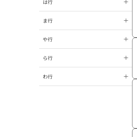
は行
な
に
ぬ
ね
の
ま行
は
ひ
ふ
へ
ほ
や行
ま
み
む
め
も
ら行
や
ゆ
よ
わ行
ら
り
る
れ
ろ
わ
を
ん