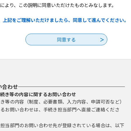
ステムをご利用された方は、この規約に同意されたものとみなします。何
により、この説明に同意いただけたものとみなします。
をご利用いただくことができません。なお、閲覧のみについても、この規
上記をご理解いただけましたら、同意して進んでください。
録・変更及び削除
手続を行う場合は、利用者たる本人が利用方法に従い利用者登録を行う
したメールアドレスへＵＲＬを送信します。利用者は、メールに記載され
者ＩＤ、パスワード、氏名、住所、電話番号、その他の必要な事項を本シ
に変更があった場合は変更手続を行ってください。
は、構成団体にて管理されます。
を使用しなくなった場合に削除をすることができます。
い合わせ
て申請・届出等の手続を行う場合、電子的な署名（以下「電子署名」とい
続き等の内容に関するお問い合わせ
ら電子証明書を取得して、申請・届出等のデータに署名を付けて申請する
続き等の内容（制度、必要書類、入力内容、申請可否など）
合、利用環境の準備、電子証明書のインストール及びそれらの利用に関して
するお問い合わせは、手続き担当部門へ直接ご連絡くださ
て電子証明書を厳重に管理するものとし、漏えいの可能性がある場合は、
村窓口）に対して速やかに必要な手続を行うこととします。
き担当部門のお問い合わせ先が登録されている場合は、以下
子証明書により申請・届出等の手続が行われたものは、全て当該利用者の意