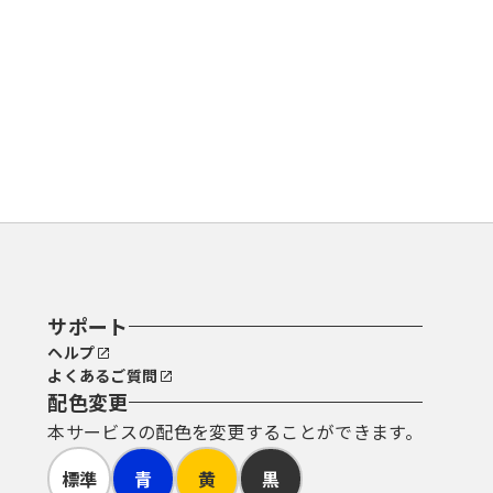
らかの理由によりこの規約に同意する
約に同意されたものとみなします。
ことができるものとします。
ているＵＲＬにアクセスすることで、本
ステム上で登録してください。
サポート
う。）を必要とするものがあります。電
ヘルプ
ものとします。
よくあるご質問
は、利用者の責任と費用において行うも
配色変更
本サービスの配色を変更することができます。
電子証明書を発行した認証局（公的個人
標準
青
黄
黒
思によるものとみなします。