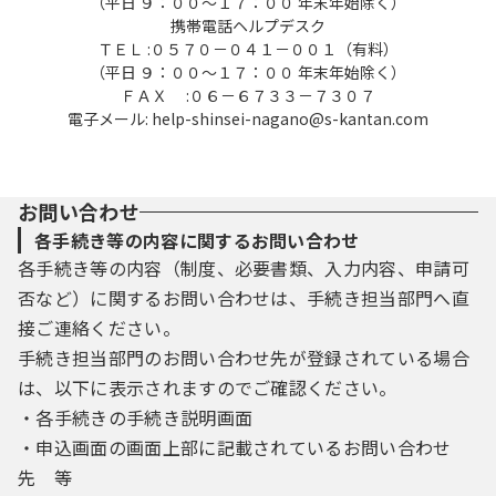
（平日 ９：００～１７：００ 年末年始除く）
及び削除
携帯電話ヘルプデスク
本サービスを利用して申請・届出等手続を
ＴＥＬ :０５７０－０４１－００１（有料）
行う場合は、利用者たる本人が利用方法に従
（平日 ９：００～１７：００ 年末年始除く）
ＦＡＸ :０６－６７３３－７３０７
い利用者登録を行うことができるものとしま
電子メール: help-shinsei-nagano@s-kantan.com
す。
(1) 本サービスは、利用者が登録したメールア
ドレスへＵＲＬを送信します。利用者は、メ
ールに記載されているＵＲＬにアクセスする
お問い合わせ
ことで、本登録を行います。
各手続き等の内容に関するお問い合わせ
(2) 利用者登録を行う際は、利用者ＩＤ、パス
各手続き等の内容（制度、必要書類、入力内容、申請可
ワード、氏名、住所、電話番号、その他の必
否など）に関するお問い合わせは、手続き担当部門へ直
要な事項を本サービス上で登録してくださ
い。
接ご連絡ください。
(3) 住所、氏名、メールアドレス等に変更があ
手続き担当部門のお問い合わせ先が登録されている場合
った場合は変更手続を行ってください。
は、以下に表示されますのでご確認ください。
(4) 利用者登録にて登録された情報は、構成団
・各手続きの手続き説明画面
体にて管理されます。
・申込画面の画面上部に記載されているお問い合わせ
(5) 利用者は、登録した利用者情報を使用しな
くなった場合に削除をすることができます。
先 等