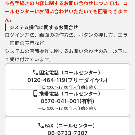
※各手続きの内容に関するお問い合わせについては、コ
５ 電子証明書の取得・管理
ールセンターにお問い合わせいただいても回答できませ
(1) 利用者が、本サービスを利用して申請・届
ん。
出等の手続を行う場合、電子的な署名（以下
システム操作に関するお問合せ
「電子署名」という。）を必要とするものが
ログイン方法、画面の操作方法、ボタンの押し方、エラ
あります。電子署名が必要な手続について
は、自ら電子証明書を取得して、申請・届出
ー画面の表示など、
等のデータに署名を付けて申請するものとし
システムの画面操作に関するお問い合わせのみ、以下に
ます。
て受け付けています。
(2) (1)の電子署名を利用する場合、利用環境の
準備、電子証明書のインストール及びそれら
固定電話（コールセンター）
の利用に関しては、利用者の責任と費用にお
0120-464-119(フリーダイヤル)
いて行うものとします。
平日 9:00～17:00 年末年始を除く
(3) 利用者は、自らの責任において電子証明書
携帯電話（コールセンター）
を厳重に管理するものとし、漏えいの可能性
0570-041-001(有料)
がある場合は、電子証明書を発行した認証局
平日 9:00～17:00 年末年始を除く
（公的個人認証については、交付を受けた市
町村窓口）に対して速やかに必要な手続を行
うこととします。
FAX（コールセンター）
(4) 構成団体は、当該利用者の電子証明書によ
06-6733-7307