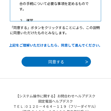
合の手続について必要な事項を定めるもので
す。
２ 運営
本サービスの運営は、長野県市町村自治振
「同意する」ボタンをクリックすることにより、この説明
興組合が行います。
に同意いただけたものとみなします。
３ 利用規約の同意
上記をご理解いただけましたら、同意して進んでください。
本サービスを利用して申請・届出等手続を
行うためには、この規約に同意していただく
ことが必要です。このことを前提に、構成団
体は本サービスを提供します。本サービスを
ご利用された方は、この規約に同意されたも
のとみなします。何らかの理由によりこの規
約に同意することができない場合は、本サー
ビスをご利用いただくことができません。な
お、閲覧のみについても、この規約に同意さ
【システム操作に関する】お問合わせヘルプデスク
れたものとみなします。
固定電話ヘルプデスク
ＴＥＬ :０１２０－４６４－１１９（フリーダイヤル）
４ 利用者ＩＤ・パスワード等の登録・変更