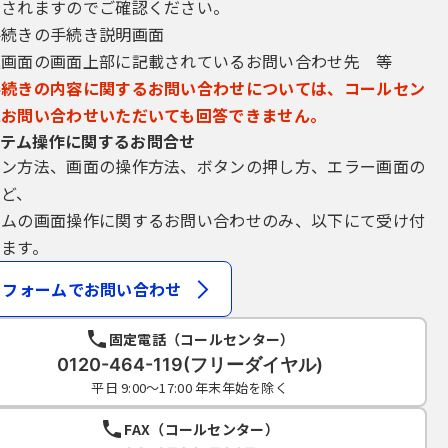
示されますのでご確認ください。
理番号及びパスワード（申請データ用）は、他者に知られないように管
手続きの手続き説明画面
会には応じないでください。
込画面の画面上部に記載されているお問い合わせ先 等
スワードは、定期的に変更してください。
再発行しません。なお、利用者ＩＤ、パスワードを紛失し、盗難に遭い
手続きの内容に関するお問い合わせについては、コールセン
絡し、その指示に従ってください。
にお問い合わせいただいても回答できません。
ついては、特に有効期限は設けないものとしますが、利用者ＩＤ及びパ
テム操作に関するお問合せ
することができるものとします。
イン方法、画面の操作方法、ボタンの押し方、エラー画面の
パスワード、整理番号及びパスワード（申請データ用）を使用して行われ
など、
テムの画面操作に関するお問い合わせのみ、以下にて受け付
ます。
申請･届出等の手続を行う場合、電子的な署名（以下「電子署名」とい
フォームでお問い合わせ
ら電子証明書を取得して、申請･届出等のデータに署名を付けて申請す
場合、利用環境の準備、電子証明書のインストール及びそれらの利用に
固定電話（コールセンター）
0120-464-119(フリーダイヤル)
電子証明書を厳重に管理するものとし、漏えいの可能性がある場合は、
平日 9:00～17:00 年末年始を除く
窓口)に対して速やかに必要な手続を行うこととします。
証明書により申請･届出等の手続が行われたものは、全て当該利用者の
FAX（コールセンター）