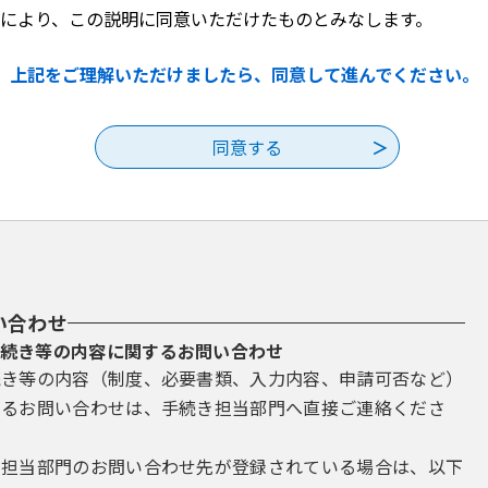
利用した方は、この規約に同意したものとみなします。何らかの理由によ
により、この説明に同意いただけたものとみなします。
ができません。なお、閲覧のみについても、この規約に同意したものとみ
上記をご理解いただけましたら、同意して進んでください。
録・変更及び削除
手続を行う場合は、利用者たる本人が利用方法に従い利用者登録を行う
者ＩＤ、パスワード、氏名、住所、その他の必要な事項を本システム上
等に変更があった場合は変更手続を行ってください。
したメールアドレスへＵＲＬを送信します。利用者は、メールに記載され
報は、構成団体にて管理されます。
い合わせ
報を使用しなくなった場合に削除をすることができます。
続き等の内容に関するお問い合わせ
続き等の内容（制度、必要書類、入力内容、申請可否など）
理
するお問い合わせは、手続き担当部門へ直接ご連絡くださ
い。
き担当部門のお問い合わせ先が登録されている場合は、以下