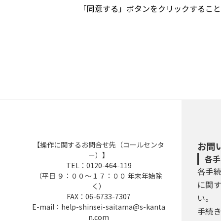
ービスを提供します。本システムを
「同意する」ボタンをクリックすること
場合は、本システムを利用すること
３ 利用者ＩＤ・パスワード等の登
本システムを利用して申請・届出等
（１）利用者登録を行う際は、利用
（２）住所、氏名、メールアドレス
（３）本システムは、利用者が登録
本登録を行います。
（４）利用者登録にて登録された情
【操作に関するお問合せ先（コールセンタ
お問
（５）利用者は、登録した利用者情
ー）】
各手
TEL：0120-464-119
各手
（平日 ９：００～１７：００ 年末年始除
４ 利用者ＩＤ・パスワード等の管
に関
く）
FAX：06-6733-7307
い。
利用者は、次の事項をご確認くださ
E-mail：help-shinsei-saitama@s-kanta
手続
n.com