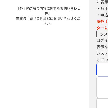
に表
（１）利用者ＩＤ、パスワード、整
・各
【各手続き等の内容に関するお問い合わせ
（２）他者からのパスワード等の照
先】
・申
（３）安全性をより高めるため、パ
直接各手続きの担当課にお問い合わせくだ
（４）利用者ＩＤ、パスワードは、
※各
さい。
ときは、速やかに問い合わせ先に連
ター
（５）利用者ＩＤ及びパスワードに
シス
合は、構成団体の職権において抹消
ログ
（６）構成団体は、利用者ＩＤ及び
表示
たものとみなします。
シス
けてい
５ 電子証明書の取得・管理
（１）利用者が、システムを利用して
電子署名が必要な手続については、自
（２）（１）の電子署名を利用する
て行うものとします。
（３）利用者は、自らの責任において
人認証については、交付を受けた市町
（４）構成団体は、当該利用者の電子