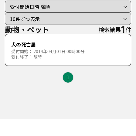
手続き種別を選択
利用者選択
すべての手続き
個人向けの手続き
動物・ペット
1
検索結果
件
法人向けの手続き
犬の死亡届
受付開始： 2014年04月01日 00時00分
受付終了： 随時
分類で探す
50音で探す
くらしの情報
1
あ行
産業・仕事の情報
税金
か行
あ
い
う
え
お
市政情報
ごみ・環境（くらし）
ごみ・環境（産業・仕事）
さ行
か
き
く
け
こ
その他
福祉
仕事
市政運営