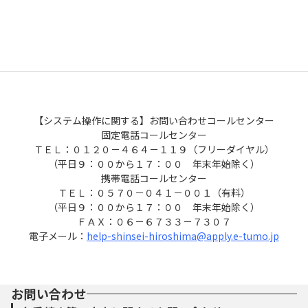
た行
さ
し
す
せ
そ
介護保険
事業・営業の届出
情報公開
後援名義・キャラクター等使用申請
な行
た
ち
つ
て
と
子ども
上下水道（産業・仕事）
広報
イベント・講座
は行
な
に
ぬ
ね
の
健康・医療
入札参加資格（物品）
スポーツ
【システム操作に関する】お問い合わせコールセンター
ま行
は
ひ
ふ
へ
ほ
固定電話コールセンター
ＴＥＬ：０１２０－４６４－１１９（フリーダイヤル）
動物・ペット
（平日９：００から１７：００ 年末年始除く）
や行
ま
み
む
め
も
携帯電話コールセンター
ＴＥＬ：０５７０－０４１－００１（有料）
ボランティア
（平日９：００から１７：００ 年末年始除く）
ら行
や
ゆ
よ
ＦＡＸ：０６－６７３３－７３０７
電子メール：
help-shinsei-hiroshima@apply.e-tumo.jp
市民
わ行
ら
り
る
れ
ろ
都市
お問い合わせ
わ
を
ん